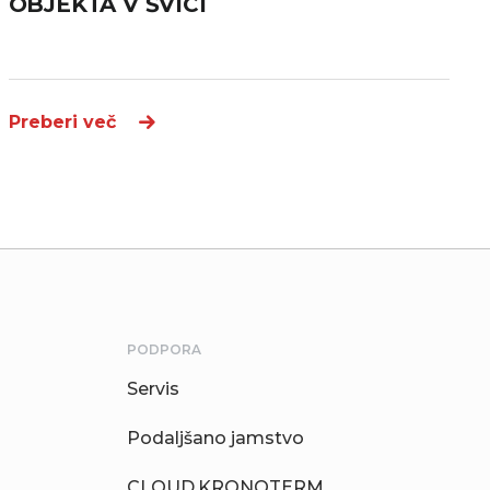
OBJEKTA V ŠVICI
Preberi več
PODPORA
Servis
Podaljšano jamstvo
CLOUD.KRONOTERM