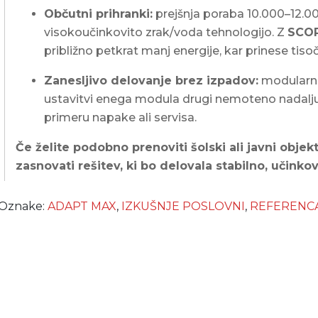
Občutni prihranki:
prejšnja poraba 10.000–12.00
visokoučinkovito zrak/voda tehnologijo. Z
SCOP
približno petkrat manj energije, kar prinese tiso
Zanesljivo delovanje brez izpadov:
modularn
ustavitvi enega modula drugi nemoteno nadaljuj
primeru napake ali servisa.
Če želite podobno prenoviti šolski ali javni objek
zasnovati rešitev, ki bo delovala stabilno, učinko
Oznake:
ADAPT MAX
,
IZKUŠNJE POSLOVNI
,
REFERENC