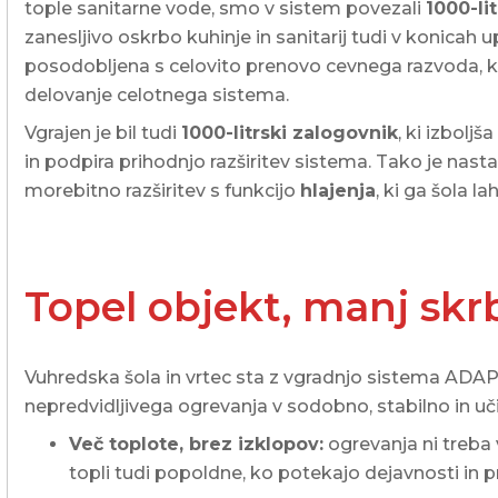
tople sanitarne vode, smo v sistem povezali
1000-li
zanesljivo oskrbo kuhinje in sanitarij tudi v konicah up
posodobljena s celovito prenovo cevnega razvoda, k
delovanje celotnega sistema.
Vgrajen je bil tudi
1000-litrski zalogovnik
, ki izbol
in podpira prihodnjo razširitev sistema. Tako je nastal
morebitno razširitev s funkcijo
hlajenja
, ki ga šola l
Topel objekt, manj skrb
Vuhredska šola in vrtec sta z vgradnjo sistema ADAP
nepredvidljivega ogrevanja v sodobno, stabilno in uč
Več toplote, brez izklopov:
ogrevanja ni treba v
topli tudi popoldne, ko potekajo dejavnosti in p