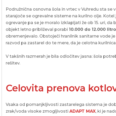
Podružnična osnovna šola in vrtec v Vuhredu sta se vr
starajoče se ogrevalne sisteme na kurilno olje. Kotel j
ogrevanje pa se je moralo izklapljati že ob 15. uri, da 
objekt letno približeval porabi
10.000 do 12.000 litr
obremenjevalo. Obstoječi hranilnik sanitarne vode je 
razvod pa zastarel do te mere, da je celotna kurilnica
V takšnih razmerah je bila odločitev jasna: šola pot
rešitev.
Celovita prenova kotl
Vsaka od pomanjkljivosti zastarelega sistema je dobi
zrak/voda visoke zmogljivosti
ADAPT MAX
, ki je na