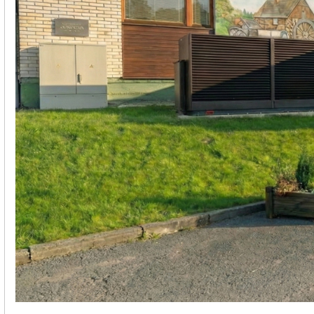
Poslovni in javni objekti
OTERM
Portal za partnerje
 si lahko
palke
o –
Vir informacij in orodja za
pomoč pooblaščenim
partnerjem
Segrevanje sanitarne vode
Ogrevanje in hlajenje poslovnih
prostorov
Izkoriščanje odpadne toplote
Po meri
Zemljevid toplotnih črpalk
Izkušnje naših strank