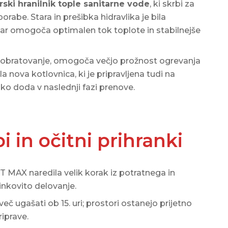
trski hranilnik tople sanitarne vode
, ki skrbi za
orabe. Stara in prešibka hidravlika je bila
ar omogoča optimalen tok toplote in stabilnejše
jša obratovanje, omogoča večjo prožnost ogrevanja
a nova kotlovnica, ki je pripravljena tudi na
ahko doda v naslednji fazi prenove.
i in očitni prihranki
T MAX naredila velik korak iz potratnega in
inkovito delovanje.
eč ugašati ob 15. uri; prostori ostanejo prijetno
riprave.