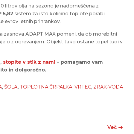
0 litrov olja na sezono je nadomeščena z
 5,82
sistem za isto količino toplote porabi
če evrov letnih prihrankov.
a zasnova ADAPT MAX pomeni, da ob morebitni
ejo z ogrevanjem. Objekt tako ostane topel tudi v
t,
stopite v stik z nami
– pomagamo vam
vito in dolgoročno.
A
,
ŠOLA
,
TOPLOTNA ČRPALKA
,
VRTEC
,
ZRAK-VODA
Več