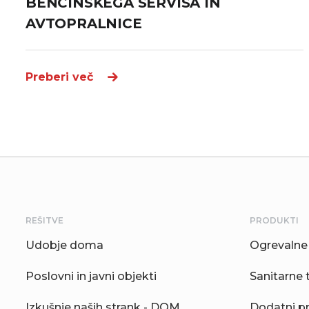
BENCINSKEGA SERVISA IN
AVTOPRALNICE
Preberi več
REŠITVE
PRODUKTI
Udobje doma
Ogrevalne 
Poslovni in javni objekti
Sanitarne 
Izkušnje naših strank - DOM
Dodatni p