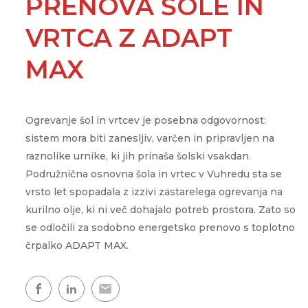
PRENOVA ŠOLE IN
Showroom
Udobje doma
WPG
CLOUD.KRON
Naš razstavni prostor, kjer
VRTCA Z ADAPT
ogledate naše toplotne čr
Upravljanje na daljav
WPL
kjerkoli in kadarkoli
MAX
Topla voda
Topel dom
Ogrevanje šol in vrtcev je posebna odgovornost:
Zemljevid toplotnih črpalk
sistem mora biti zanesljiv, varčen in pripravljen na
Izkušnje naših strank
raznolike urnike, ki jih prinaša šolski vsakdan.
Podružnična osnovna šola in vrtec v Vuhredu sta se
vrsto let spopadala z izzivi zastarelega ogrevanja na
kurilno olje, ki ni več dohajalo potreb prostora. Zato so
se odločili za sodobno energetsko prenovo s toplotno
črpalko ADAPT MAX.