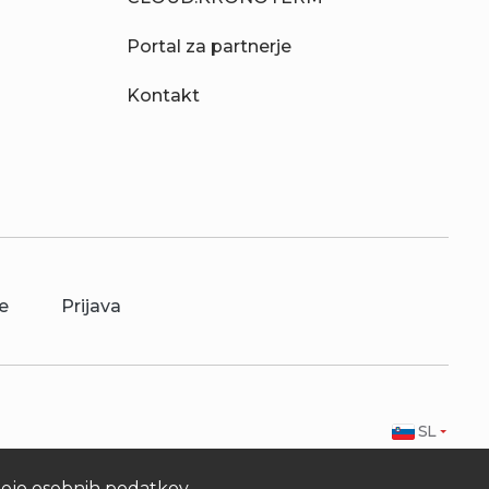
Portal za partnerje
Kontakt
e
Prijava
SL
.
ujejo osebnih podatkov,