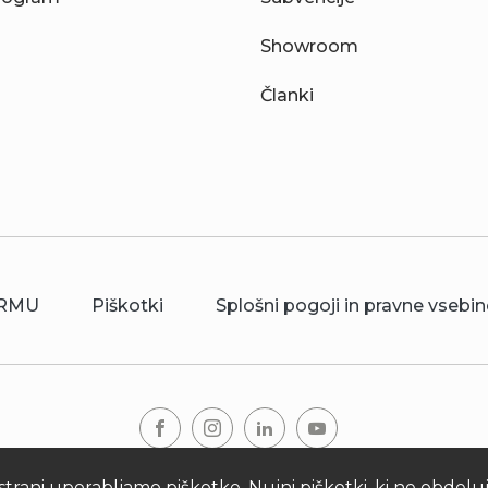
Showroom
Članki
RMU
Piškotki
Splošni pogoji in pravne vsebin
© 2026 Kronoterm | vse pravice pridržane. KRONOTERM d.o.o
strani uporabljamo piškotke. Nujni piškotki, ki ne obdel