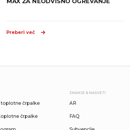
MAX ZA NEODVISNO OGREVANJE
Preberi več
ZNANJE & NASVETI
toplotne črpalke
AR
toplotne črpalke
FAQ
rogram
Subvencije