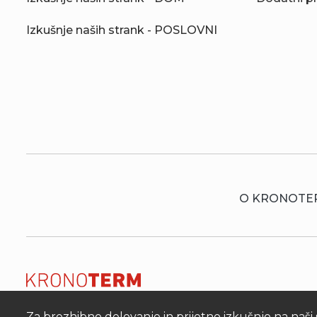
Izkušnje naših strank - POSLOVNI
O KRONOTE
Za brezhibno delovanje in prijetno izkušnjo na naši 