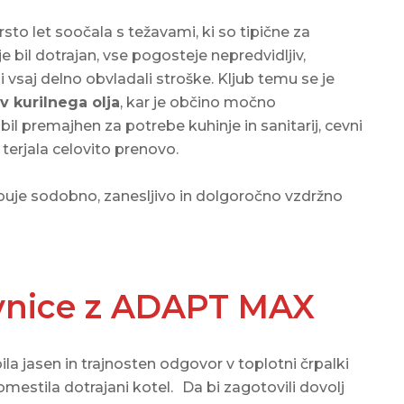
sto let soočala s težavami, ki so tipične za
e bil dotrajan, vse pogosteje nepredvidljiv,
bi vsaj delno obvladali stroške. Kljub temu se je
ov kurilnega olja
, kar je občino močno
bil premajhen za potrebe kuhinje in sanitarij, cevni
 terjala celovito prenovo.
rebuje sodobno, zanesljivo in dolgoročno vzdržno
ovnice z ADAPT MAX
la jasen in trajnosten odgovor v toplotni črpalki
domestila dotrajani kotel.
Da bi zagotovili dovolj