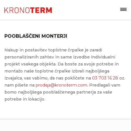
POOBLAŠČENI MONTERJI
Nakup in postavitev toplotne črpalke je zaradi
personaliziranih zahtev in same izvedbe individualni
projekt vsakega objekta. Da boste za svoje potrebe in
montažo naše toplotne črpalke izbrali najboljšega
izvajalca, vas vabimo, da nas pokličete na
03 703 16 28
oz.
nam pišete na
prodaja@kronoterm.com
. Predlagali vam
bomo najboljšega pooblaščenega partnerja za vaše
potrebe in lokacijo.