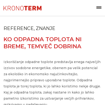
REFERENCE, ZNANJE
KO ODPADNA TOPLOTA NI
BREME, TEMVEČ DOBRINA
Izkoriščanje odpadne toplote predstavlja enega največjih
izzivov sodobne energetike, obenem pa velik potencial
za ekološko in ekonomsko najučinkovitejšo,
najprimernejšo pripravo uporabne toplote. Odpadna
toplota je torej toplota, ki jo lahko koristimo nekje drugje.
Kaj je odpadna toplota, zakaj nastane in kako jo lahko
pametno izkoristimo za ustvarjanje večjih prihrankov,
razkrivamo v nadaljevanju.