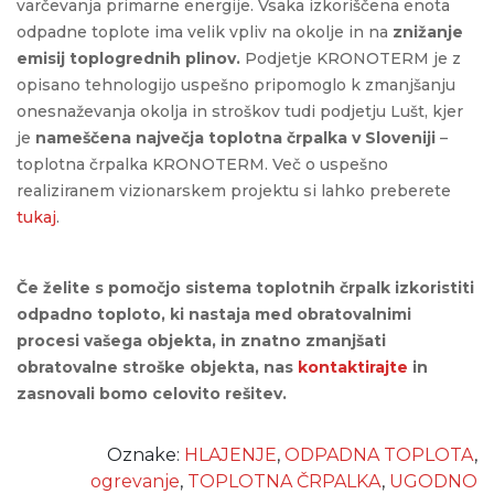
varčevanja primarne energije. Vsaka izkoriščena enota
odpadne toplote ima velik vpliv na okolje in na
znižanje
emisij toplogrednih plinov.
Podjetje KRONOTERM je z
opisano tehnologijo uspešno pripomoglo k zmanjšanju
onesnaževanja okolja in stroškov tudi podjetju Lušt, kjer
je
nameščena največja toplotna črpalka v Sloveniji
–
toplotna črpalka KRONOTERM. Več o uspešno
realiziranem vizionarskem projektu si lahko preberete
tukaj
.
Če želite s pomočjo sistema toplotnih črpalk izkoristiti
odpadno toploto, ki nastaja med obratovalnimi
procesi vašega objekta, in znatno zmanjšati
obratovalne stroške objekta, nas
kontaktirajte
in
zasnovali bomo celovito rešitev.
Oznake:
HLAJENJE
,
ODPADNA TOPLOTA
,
ogrevanje
,
TOPLOTNA ČRPALKA
,
UGODNO