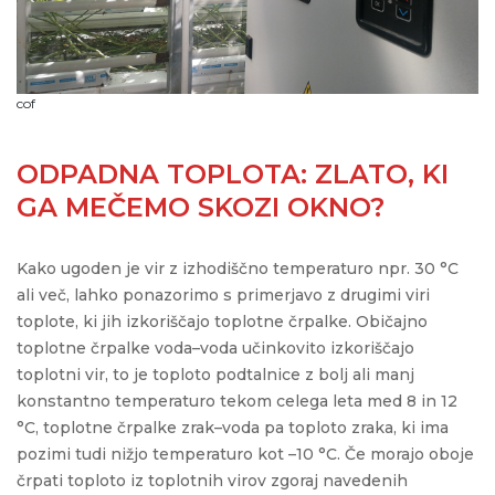
cof
ODPADNA TOPLOTA: ZLATO, KI
GA MEČEMO SKOZI OKNO?
Kako ugoden je vir z izhodiščno temperaturo npr. 30 °C
ali več, lahko ponazorimo s primerjavo z drugimi viri
toplote, ki jih izkoriščajo toplotne črpalke. Običajno
toplotne črpalke voda–voda učinkovito izkoriščajo
toplotni vir, to je toploto podtalnice z bolj ali manj
konstantno temperaturo tekom celega leta med 8 in 12
°C, toplotne črpalke zrak–voda pa toploto zraka, ki ima
pozimi tudi nižjo temperaturo kot –10 °C. Če morajo oboje
črpati toploto iz toplotnih virov zgoraj navedenih