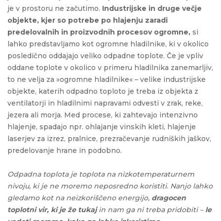
je v prostoru ne začutimo.
Industrijske in druge večje
objekte, kjer so potrebe po hlajenju zaradi
predelovalnih in proizvodnih procesov ogromne,
si
lahko predstavljamo kot ogromne hladilnike, ki v okolico
posledično oddajajo veliko odpadne toplote. Če je vpliv
oddane toplote v okolico v primeru hladilnika zanemarljiv,
to ne velja za »ogromne hladilnike« – velike industrijske
objekte, katerih odpadno toploto je treba iz objekta z
ventilatorji in hladilnimi napravami odvesti v zrak, reke,
jezera ali morja. Med procese, ki zahtevajo intenzivno
hlajenje, spadajo npr. ohlajanje vinskih kleti, hlajenje
laserjev za izrez, pralnice, prezračevanje rudniških jaškov,
predelovanje hrane in podobno.
Odpadna toplota je toplota na nizkotemperaturnem
nivoju, ki je ne moremo neposredno koristiti.
Nanjo lahko
gledamo kot na neizkoriščeno energijo,
dragocen
toplotni vir, ki je že tukaj
in nam ga ni treba pridobiti –
le