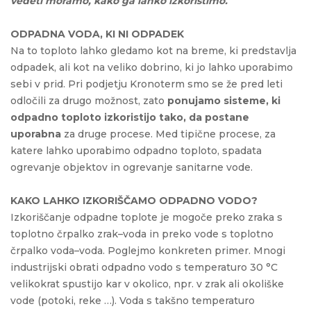
vedeti moramo, kako ga lahko izkoristimo.
ODPADNA VODA, KI NI ODPADEK
Na to toploto lahko gledamo kot na breme, ki predstavlja
odpadek, ali kot na veliko dobrino, ki jo lahko uporabimo
sebi v prid. Pri podjetju Kronoterm smo se že pred leti
odločili za drugo možnost, zato
ponujamo sisteme, ki
odpadno toploto izkoristijo tako, da postane
uporabna
za druge procese. Med tipične procese, za
katere lahko uporabimo odpadno toploto, spadata
ogrevanje objektov in ogrevanje sanitarne vode.
KAKO LAHKO IZKORIŠČAMO ODPADNO VODO?
Izkoriščanje odpadne toplote je mogoče preko zraka s
toplotno črpalko zrak–voda in preko vode s toplotno
črpalko voda–voda. Poglejmo konkreten primer. Mnogi
industrijski obrati odpadno vodo s temperaturo 30 °C
velikokrat spustijo kar v okolico, npr. v zrak ali okoliške
vode (potoki, reke …). Voda s takšno temperaturo