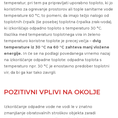
temperatur, pri tem pa pripravljati uporabno toploto, ki jo
koristimo za ogrevanje prostorov ali tople sanitarne vode
temperature 60 °C, to pomeni, da imajo težjo nalogo od
toplotnih črpalk (še posebej toplotna črpalka zrak–voda),
ki izkoriščajo odpadno toploto s temperaturo 30 °C.
Razlika med temperaturo toplotnega vira in želeno
temperaturo koristne toplote je precej večja –
dvig
temperature iz 30 °C na 60 °C zahteva manj vložene
energije.
In če se na podlagi povedanega vrnemo nazaj
na izkoriščanje odpadne toplote: odpadna toplota s
temperaturo npr. 30 °C je enostavno predober toplotni
vir, da bi ga kar tako zavrgli.
POZITIVNI VPLIVI NA OKOLJE
Izkoriščanje odpadne vode ne vodi le v znatno
zmanjšanje obratovalnih stroškov objekta zaradi