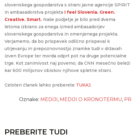
slovenskega gospodarstva s strani javne agencije SPIRIT
in ambasadorstva projekta
I feel Slovenia. Green.
Creative. Smart.
Naše podjetje je bilo pred dvema
letoma izbrano za enega izmed ambasadorjev
slovenskega gospodarstva in omenjenega projekta.
Verjamemo, da bo prispevek odlično prispeval k
utrjevanju in prepoznovnostjo znamke tudi v državah
izven Evrope ter morda odprt pot na druge potencialne
trge. Kot zanimivost naj povemo, da CNN mesečno beleži
kar 600 milijonov obiskov njihove spletne strani.
Celoten članek lahko preberete
TUKAJ
.
Oznake:
MEDIJI
,
MEDIJI O KRONOTERMU
,
PR
PREBERITE TUDI