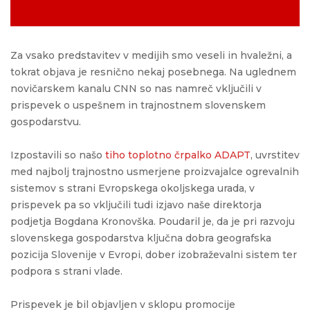
Za vsako predstavitev v medijih smo veseli in hvaležni, a
tokrat objava je resnično nekaj posebnega. Na uglednem
novičarskem kanalu CNN so nas namreč vključili v
prispevek o uspešnem in trajnostnem slovenskem
gospodarstvu.
Izpostavili so našo
tiho toplotno črpalko ADAPT
, uvrstitev
med najbolj trajnostno usmerjene proizvajalce ogrevalnih
sistemov s strani Evropskega okoljskega urada, v
prispevek pa so vključili tudi izjavo naše direktorja
podjetja Bogdana Kronovška. Poudaril je, da je pri razvoju
slovenskega gospodarstva ključna dobra geografska
pozicija Slovenije v Evropi, dober izobraževalni sistem ter
podpora s strani vlade.
Prispevek je bil objavljen v sklopu promocije