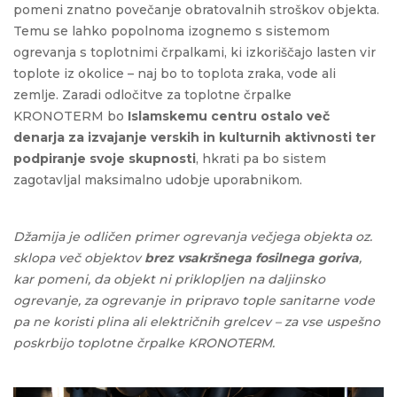
pomeni znatno povečanje obratovalnih stroškov objekta.
Temu se lahko popolnoma izognemo s sistemom
ogrevanja s toplotnimi črpalkami, ki izkoriščajo lasten vir
toplote iz okolice – naj bo to toplota zraka, vode ali
zemlje. Zaradi odločitve za toplotne črpalke
KRONOTERM bo
Islamskemu centru ostalo več
denarja za izvajanje verskih in kulturnih aktivnosti ter
podpiranje svoje skupnosti
, hkrati pa bo sistem
zagotavljal maksimalno udobje uporabnikom.
Džamija je odličen primer ogrevanja večjega objekta oz.
sklopa več objektov
brez vsakršnega fosilnega goriva
,
kar pomeni, da objekt ni priklopljen na daljinsko
ogrevanje, za ogrevanje in pripravo tople sanitarne vode
pa ne koristi plina ali električnih grelcev – za vse uspešno
poskrbijo toplotne črpalke KRONOTERM.