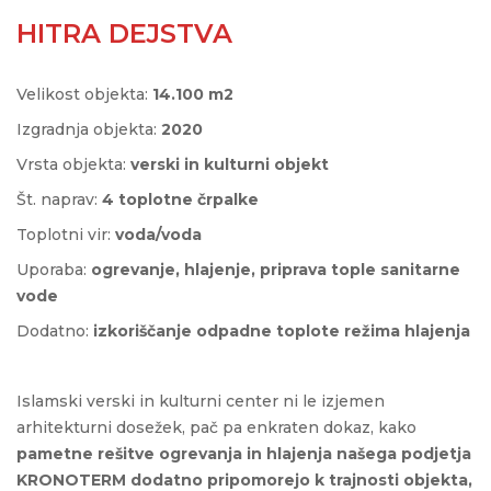
HITRA DEJSTVA
Velikost objekta:
14.100 m2
Izgradnja objekta:
2020
Vrsta objekta:
verski in kulturni objekt
Št. naprav:
4 toplotne črpalke
Toplotni vir:
voda/voda
Uporaba:
ogrevanje, hlajenje, priprava tople sanitarne
vode
Dodatno:
izkoriščanje odpadne toplote režima hlajenja
Islamski verski in kulturni center ni le izjemen
arhitekturni dosežek, pač pa enkraten dokaz, kako
pametne rešitve ogrevanja in hlajenja našega podjetja
KRONOTERM dodatno
pripomorejo k trajnosti objekta,