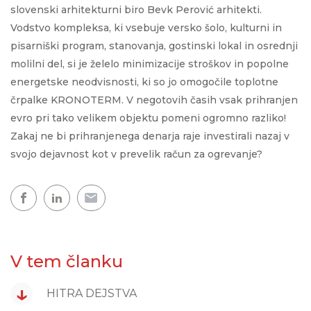
slovenski arhitekturni biro Bevk Perović arhitekti.
Vodstvo kompleksa, ki vsebuje versko šolo, kulturni in
pisarniški program, stanovanja, gostinski lokal in osrednji
molilni del, si je želelo minimizacije stroškov in popolne
energetske neodvisnosti, ki so jo omogočile toplotne
črpalke KRONOTERM. V negotovih časih vsak prihranjen
evro pri tako velikem objektu pomeni ogromno razliko!
Zakaj ne bi prihranjenega denarja raje investirali nazaj v
svojo dejavnost kot v prevelik račun za ogrevanje?
V tem članku
↓
HITRA DEJSTVA