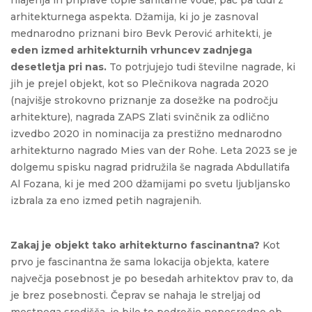
arhitekturnega aspekta. Džamija, ki jo je zasnoval
mednarodno priznani biro Bevk Perović arhitekti, je
eden izmed arhitekturnih vrhuncev zadnjega
desetletja pri nas.
To potrjujejo tudi številne nagrade, ki
jih je prejel objekt, kot so Plečnikova nagrada 2020
(najvišje strokovno priznanje za dosežke na področju
arhitekture), nagrada ZAPS Zlati svinčnik za odlično
izvedbo 2020 in nominacija za prestižno mednarodno
arhitekturno nagrado Mies van der Rohe. Leta 2023 se je
dolgemu spisku nagrad pridružila še nagrada Abdullatifa
Al Fozana, ki je med 200 džamijami po svetu ljubljansko
izbrala za eno izmed petih nagrajenih.
Zakaj je objekt tako arhitekturno fascinantna?
Kot
prvo je fascinantna že sama lokacija objekta, katere
največja posebnost je po besedah arhitektov prav to, da
je brez posebnosti. Čeprav se nahaja le streljaj od
mestnega središča, je bilo to področje neposredno ob