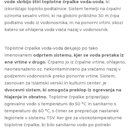
vode skrbijo štiri toplotne črpalke voda–voda
, ki
izkoriščajo toploto podtalnice. Sistem temelji na črpalni
oziroma sesalni vrtini, ki na globini približno 30 m črpa
podtalno vodo iz vodonosnika, in na ponorni vrtini, skozi
katero se ohlajena voda vrača nazaj v vodonosnik.
Toplotne črpalke voda-voda delujejo po tako
imenovanem
odprtem sistemu, kjer se voda pretaka iz
ene vrtine v drugo.
Črpamo jo iz črpalne vrtine, ohlajeno,
neonesnaženo oz. nekontaminirano pa vračamo nazaj v
podzemni vodonosnik preko ponorne vrtine. Sistem,
zasnovan za Islamski verski in kulturni center, je
dvocevni sistem, ki omogoča preklop iz ogrevanja na
hlajenje in obratno.
Toplotne črpalke pripravljajo
ogrevalno vodo s temperaturo do 50 °C in sanitarno s
temperaturo do 60 °C, s čimer se preprečuje nastanek
legionele v sistemu TSV. Ker gre za visokotemperaturne
toplotne črpalke, bi bilo sanitarno vodo po potrebi