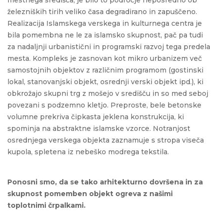
železniških tirih veliko časa degradirano in zapuščeno.
Realizacija Islamskega verskega in kulturnega centra je
bila pomembna ne le za islamsko skupnost, pač pa tudi
za nadaljnji urbanistični in programski razvoj tega predela
mesta. Kompleks je zasnovan kot mikro urbanizem več
samostojnih objektov z različnim programom (gostinski
lokal, stanovanjski objekt, osrednji verski objekt ipd.), ki
obkrožajo skupni trg z mošejo v središču in so med seboj
povezani s podzemno kletjo. Preproste, bele betonske
volumne prekriva čipkasta jeklena konstrukcija, ki
spominja na abstraktne islamske vzorce. Notranjost
osrednjega verskega objekta zaznamuje s stropa viseča
kupola, spletena iz nebeško modrega tekstila.
Ponosni smo, da se tako arhitekturno dovršena in za
skupnost pomemben objekt ogreva z našimi
toplotnimi črpalkami.