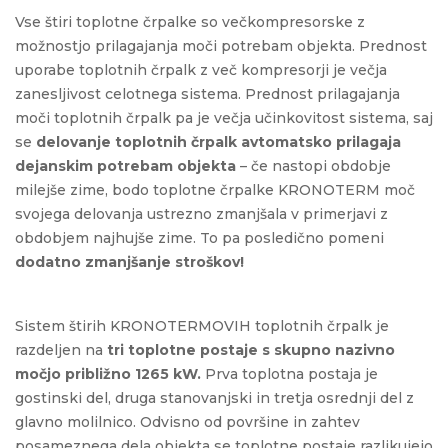
Vse štiri toplotne črpalke so večkompresorske z
možnostjo prilagajanja moči potrebam objekta. Prednost
uporabe toplotnih črpalk z več kompresorji je večja
zanesljivost celotnega sistema. Prednost prilagajanja
moči toplotnih črpalk pa je večja učinkovitost sistema, saj
se
delovanje toplotnih črpalk avtomatsko prilagaja
dejanskim potrebam objekta
– če nastopi obdobje
milejše zime, bodo toplotne črpalke KRONOTERM moč
svojega delovanja ustrezno zmanjšala v primerjavi z
obdobjem najhujše zime. To pa posledično pomeni
dodatno zmanjšanje stroškov!
Sistem štirih KRONOTERMOVIH toplotnih črpalk je
razdeljen na
tri toplotne postaje s skupno nazivno
močjo približno 1265 kW.
Prva toplotna postaja je
gostinski del, druga stanovanjski in tretja osrednji del z
glavno molilnico. Odvisno od površine in zahtev
posameznega dela objekta se toplotne postaje razlikujejo