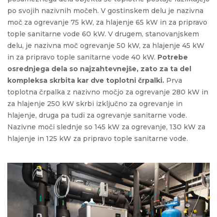
po svojih nazivnih močeh. V gostinskem delu je nazivna
moč za ogrevanje 75 kW, za hlajenje 65 kW in za pripravo
tople sanitarne vode 60 kW. V drugem, stanovanjskem
delu, je nazivna moč ogrevanje 50 kW, za hlajenje 45 kW
in za pripravo tople sanitarne vode 40 kW.
Potrebe
osrednjega dela so najzahtevnejše, zato za ta del
kompleksa skrbita kar dve toplotni črpalki.
Prva
toplotna črpalka z nazivno močjo za ogrevanje 280 kW in
za hlajenje 250 kW skrbi izključno za ogrevanje in
hlajenje, druga pa tudi za ogrevanje sanitarne vode.
Nazivne moči slednje so 145 kW za ogrevanje, 130 kW za
hlajenje in 125 kW za pripravo tople sanitarne vode.