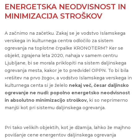
ENERGETSKA NEODVISNOST IN
MINIMIZACIJA STROŠKOV
A začnimo na začetku. Zakaj se je vodstvo Islamskega
verskega in kulturnega centra odločilo za sistem
ogrevanja na toplotne črpalke KRONOTERM? Ker se
objekt, zgrajena leta 2020, nahaja v samem centru
Ljubljane, bi se morala priklopiti na sistem daljinskega
ogrevanja mesta, kakor je to predvidel OPPN. To bi bila
»rešitev na prvo žogo«, a vodstvo Islamskega verskega in
kulturnega centa si je želelo
nekaj več, česar daljinsko
ogrevanje ne nudi: popolno energetsko neodvisnost
in absolutno minimizacijo stroškov,
ki so neprimerno
manjši kot pri sistemu daljinskega ogrevanja.
Pri tako velikih objektih, kot je džamija, lahko že majhno
povišanje cene energentov daljinskega ogrevanja