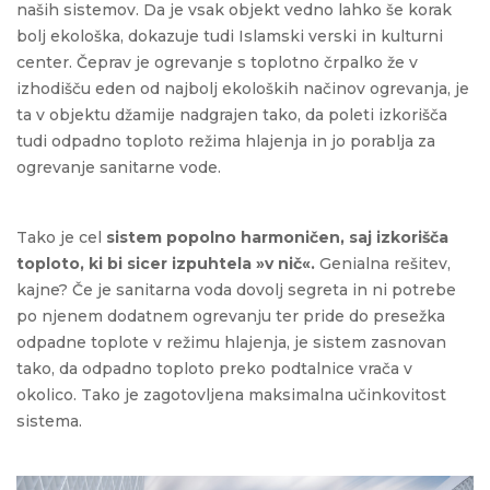
naših sistemov. Da je vsak objekt vedno lahko še korak
bolj ekološka, dokazuje tudi Islamski verski in kulturni
center. Čeprav je ogrevanje s toplotno črpalko že v
izhodišču eden od najbolj ekoloških načinov ogrevanja, je
ta v objektu džamije nadgrajen tako, da poleti izkorišča
tudi odpadno toploto režima hlajenja in jo porablja za
ogrevanje sanitarne vode.
Tako je cel
sistem popolno harmoničen, saj
izkorišča
toploto, ki bi sicer izpuhtela »v nič«.
Genialna rešitev,
kajne? Če je sanitarna voda dovolj segreta in ni potrebe
po njenem dodatnem ogrevanju ter pride do presežka
odpadne toplote v režimu hlajenja, je sistem zasnovan
tako, da odpadno toploto preko podtalnice vrača v
okolico. Tako je zagotovljena maksimalna učinkovitost
sistema.