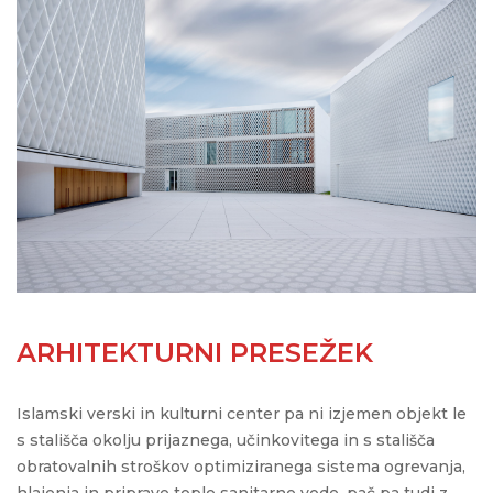
ARHITEKTURNI PRESEŽEK
Islamski verski in kulturni center pa ni izjemen objekt le
s stališča okolju prijaznega, učinkovitega in s stališča
obratovalnih stroškov optimiziranega sistema ogrevanja,
hlajenja in priprave tople sanitarne vode, pač pa tudi z