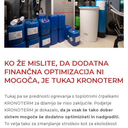
KO ŽE MISLITE, DA DODATNA
FINANČNA OPTIMIZACIJA NI
MOGOČA, JE TUKAJ KRONOTERM
Tukaj pa se prednosti ogrevanja s toplotnimi črpalkami
KRONOTERM za džamijo še niso zaključile. Podjetje
KRONOTERM je dokazalo
, da je vsak še tako dober
sistem mogoče še dodatno optimizirati in nadgraditi.
To velja tako za zmanjšanje stroškov kot za ekološkost