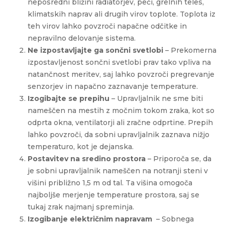
neposredni bližini radiatorjev, peči, grelnih teles,
klimatskih naprav ali drugih virov toplote. Toplota iz
teh virov lahko povzroči napačne odčitke in
nepravilno delovanje sistema.
Ne izpostavljajte ga sončni svetlobi
–
Prekomerna
izpostavljenost sončni svetlobi prav tako vpliva na
natančnost meritev, saj lahko povzroči pregrevanje
senzorjev in napačno zaznavanje temperature.
Izogibajte se prepihu
–
Upravljalnik ne sme biti
nameščen na mestih z močnim tokom zraka, kot so
odprta okna, ventilatorji ali zračne odprtine. Prepih
lahko povzroči, da sobni upravljalnik zaznava nižjo
temperaturo, kot je dejanska.
Postavitev na sredino prostora
–
Priporoča se, da
je sobni upravljalnik nameščen na notranji steni v
višini približno 1,5 m od tal. Ta višina omogoča
najboljše merjenje temperature prostora, saj se
tukaj zrak najmanj spreminja.
Izogibanje električnim napravam
–
Sobnega