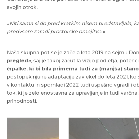
svojih otrok.
»Niti sama si do pred kratkim nisem predstavljala, 
predvsem zaradi prostorske omejitve.«
Naša skupna pot se je začela leta 2019 na sejmu Dom. 
pregled«
, saj je takoj začutila vizijo podjetja, potenci
črpalke, ki bi bila primerna tudi za (manjša) stan
postopek njune adaptacije zavlekel do leta 2021, ko se
v kontaktu in spomladi 2022 tudi uspešno vgradili o
tok, ki je zelo enostavna za upravljanje in tudi varčna
prihodnosti.