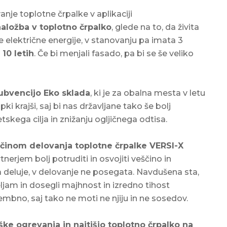
je toplotne črpalke v aplikaciji
naložba v toplotno črpalko
, glede na to, da živita
ne električne energije, v stanovanju pa imata 3
 10 letih
. Če bi menjali fasado, pa bi se še veliko
ubvencijo Eko sklada
, ki je za obalna mesta v letu
pki krajši, saj bi nas državljane tako še bolj
kega cilja in znižanju ogljičnega odtisa.
činom delovanja toplotne črpalke VERSI-X
tnerjem bolj potruditi in osvojiti veščino in
 deluje, v delovanje ne posegata. Navdušena sta,
jam in dosegli majhnost in izredno tihost
mbno, saj tako ne moti ne njiju in ne sosedov.
troške ogrevanja in najtišjo toplotno črpalko na