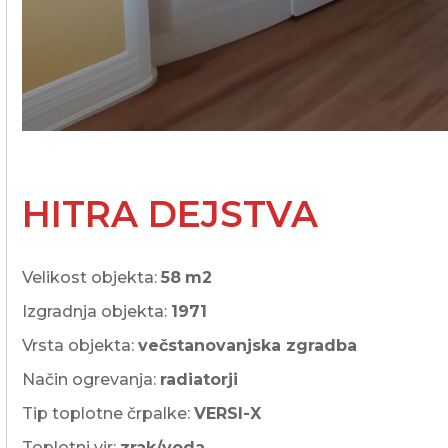
HITRA DEJSTVA
Velikost objekta:
58
m2
Izgradnja objekta:
1971
Vrsta objekta:
večstanovanjska zgradba
Način ogrevanja:
radiatorji
Tip toplotne črpalke:
VERSI-X
Toplotni vir:
zrak/voda