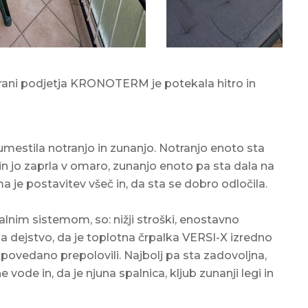
rani podjetja KRONOTERM je potekala hitro in
umestila notranjo in zunanjo. Notranjo enoto sta
 in jo zaprla v omaro, zunanjo enoto pa sta dala na
ima je postavitev všeč in, da sta se dobro odločila.
evalnim sistemom, so: nižji stroški, enostavno
pa dejstvo, da je toplotna črpalka VERSI-X izredno
povedano prepolovili. Najbolj pa sta zadovoljna,
vode in, da je njuna spalnica, kljub zunanji legi in