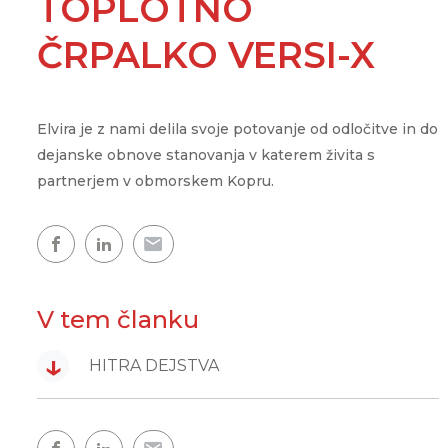
TOPLOTNO
Showroom
Udobje doma
WPG
CLOUD.KRON
Naš razstavni prostor, kjer
ČRPALKO VERSI-X
ogledate naše toplotne čr
Upravljanje na daljav
WPL
kjerkoli in kadarkoli
Topla voda
Elvira je z nami delila svoje potovanje od odločitve in do
Topel dom
dejanske obnove stanovanja v katerem živita s
partnerjem v obmorskem Kopru.
Zemljevid toplotnih črpalk
Izkušnje naših strank
V tem članku
↓
HITRA DEJSTVA