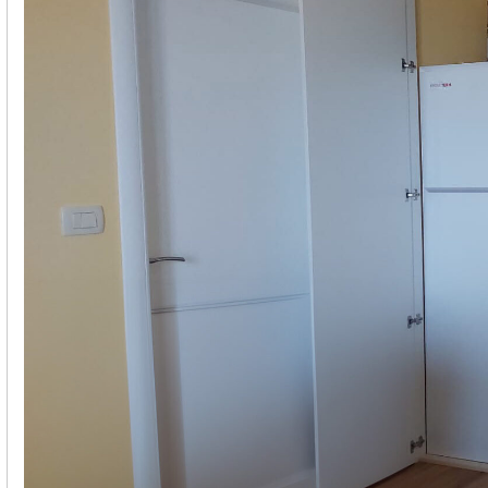
Poslovni in javni objekti
OTERM
Portal za partnerje
 si lahko
palke
o –
Vir informacij in orodja za
pomoč pooblaščenim
partnerjem
Segrevanje sanitarne vode
Ogrevanje in hlajenje poslovnih
prostorov
Izkoriščanje odpadne toplote
Po meri
Zemljevid toplotnih črpalk
Izkušnje naših strank