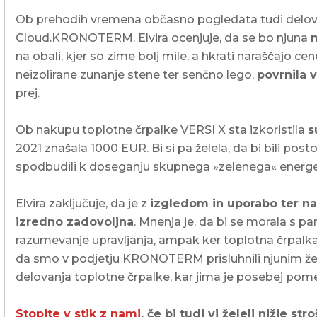
Ob prehodih vremena občasno pogledata tudi delovan
Cloud.KRONOTERM. Elvira ocenjuje, da se bo njuna
na obali, kjer so zime bolj mile, a hkrati naraščajo ce
neizolirane zunanje stene ter senčno lego,
povrnila v
prej.
Ob nakupu toplotne črpalke VERSI X sta izkoristila
s
2021 znašala 1000 EUR. Bi si pa želela, da bi bili posto
spodbudili k doseganju skupnega »zelenega« energets
Elvira zaključuje, da je z
izgledom in uporabo ter na
izredno zadovoljna
. Mnenja je, da bi se morala s par
razumevanje upravljanja, ampak ker toplotna črpalka
da smo v podjetju KRONOTERM prisluhnili njunim žel
delovanja toplotne črpalke, kar jima je posebej pome
Stopite v stik z nami
, če bi tudi vi želeli nižje s