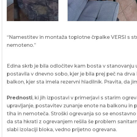
“Namestitev in montaža toplotne črpalke VERSI s st
nemoteno.”
Edina skrb je bila odločitev kam bosta v stanovanju 
postavila v dnevno sobo, kjer je bila prej peč na drva
balkon, kjer sta imela rezervni hladilnik. Pravita, da j
Prednosti
, ki jih izpostavi v primerjavi s starim ogr
upravljanje, postavitev zunanje enote na balkonu in 
tiha in nemoteča. Stroški ogrevanja so se enostavno 
da sta hkrati z ogrevanjem rešila še problem sanitarne 
slabi izolaciji bloka, vedno prijetno ogrevana.