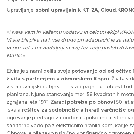
Upravljanje:
sobni upravljalnik KT-2A, Cloud.KRO
»Hvala Vam in Vašemu vodstvu in celotni ekipi KRONO
Vi ste bili pika na i, vse drugo pri adaptaciji je za n
in po svetu ter nadaljnji razvoj ter večji posluh drža
Marko«
Elvira je z nami delila svoje
potovanje od odločitve
živita s partnerjem v obmorskem Kopru
. Živita v
v stanovanjskih objektih, hkrati pa je njun objekt tudi
planirana. Njuno stanovanje meri 58 kvadratnih metrov
zgrajena leta 1971. Zaradi
potrebe po obnovi
50 let s
iskala
rešitev za sodobnejše a hkrati varčnejše o
ogrevanje predrago za bodoča upokojenca. Stanovanje
sanitarno vodo pa z električnim hranilnikom, kar je 
Obnova je bila tako psihično kot finančno ogromen z