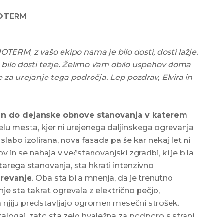
NOTERM
TERM, z vašo ekipo nama je bilo dosti, dosti lažje.
aju bilo dosti težje. Želimo Vam obilo uspehov doma
ve za urejanje tega področja. Lep pozdrav, Elvira in
 in do dejanske obnove stanovanja v katerem
 delu mesta, kjer ni urejenega daljinskega ogrevanja
 slabo izolirana, nova fasada pa še kar nekaj let ni
 in se nahaja v večstanovanjski zgradbi, ki je bila
tarega stanovanja, sta hkrati intenzivno
grevanje
. Oba sta bila mnenja, da je trenutno
 sta takrat ogrevala z električno pečjo,
za njiju predstavljajo ogromen mesečni strošek.
alogaj, zato sta zelo hvaležna za podporo s strani