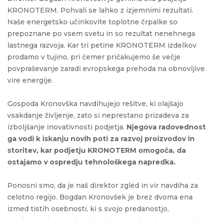
KRONOTERM. Pohvali se lahko z izjemnimi rezultati.
Naše energetsko učinkovite toplotne črpalke so
prepoznane po vsem svetu in so rezultat nenehnega
lastnega razvoja. Kar tri petine KRONOTERM izdelkov
prodamo v tujino, pri čemer pričakujemo še večje
povpraševanje zaradi evropskega prehoda na obnovljive
vire energije.
Gospoda Kronovška navdihujejo rešitve, ki olajšajo
vsakdanje življenje, zato si neprestano prizadeva za
izboljšanje inovativnosti podjetja.
Njegova radovednost
ga vodi k iskanju novih poti za razvoj proizvodov in
storitev, kar podjetju KRONOTERM omogoča, da
ostajamo v ospredju tehnološkega napredka.
Ponosni smo, da je naš direktor zgled in vir navdiha za
celotno regijo. Bogdan Kronovšek je brez dvoma ena
izmed tistih osebnosti, ki s svojo predanostjo,