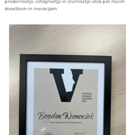
prodornostjo, vztrajnostjo in izvirnostjo utira pot novim
dosežkom in inovacijam.