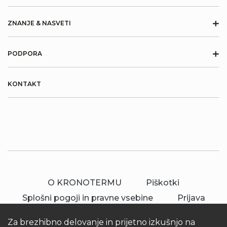
+
ZNANJE & NASVETI
+
PODPORA
KONTAKT
O KRONOTERMU
Piškotki
Splošni pogoji in pravne vsebine
Prijava
Za brezhibno delovanje in prijetno izkušnjo na