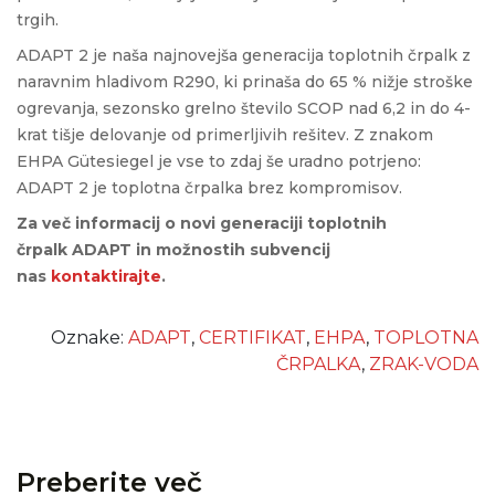
trgih.
ADAPT 2 je naša najnovejša generacija toplotnih črpalk z
naravnim hladivom R290, ki prinaša do 65 % nižje stroške
ogrevanja, sezonsko grelno število SCOP nad 6,2 in do 4-
krat tišje delovanje od primerljivih rešitev. Z znakom
EHPA Gütesiegel je vse to zdaj še uradno potrjeno:
ADAPT 2 je toplotna črpalka brez kompromisov.
Za več informacij o novi generaciji toplotnih
črpalk ADAPT in možnostih subvencij
nas
kontaktirajte
.
Oznake:
ADAPT
,
CERTIFIKAT
,
EHPA
,
TOPLOTNA
ČRPALKA
,
ZRAK-VODA
Preberite več