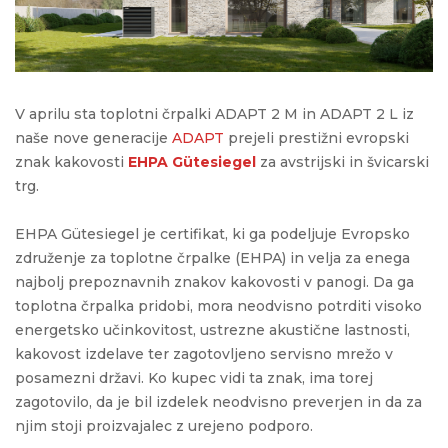
V aprilu sta toplotni črpalki ADAPT 2 M in ADAPT 2 L iz
naše nove generacije
ADAPT
prejeli prestižni evropski
znak kakovosti
EHPA Gütesiegel
za avstrijski in švicarski
trg.
EHPA Gütesiegel je certifikat, ki ga podeljuje Evropsko
združenje za toplotne črpalke (EHPA) in velja za enega
najbolj prepoznavnih znakov kakovosti v panogi. Da ga
toplotna črpalka pridobi, mora neodvisno potrditi visoko
energetsko učinkovitost, ustrezne akustične lastnosti,
kakovost izdelave ter zagotovljeno servisno mrežo v
posamezni državi. Ko kupec vidi ta znak, ima torej
zagotovilo, da je bil izdelek neodvisno preverjen in da za
njim stoji proizvajalec z urejeno podporo.