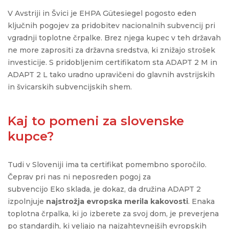
V Avstriji in Švici je EHPA Gütesiegel pogosto eden
ključnih pogojev za pridobitev nacionalnih subvencij pri
vgradnji toplotne črpalke. Brez njega kupec v teh državah
ne more zaprositi za državna sredstva, ki znižajo strošek
investicije. S pridobljenim certifikatom sta ADAPT 2 M in
ADAPT 2 L tako uradno upravičeni do glavnih avstrijskih
in švicarskih subvencijskih shem.
Kaj to pomeni za slovenske
kupce?
Tudi v Sloveniji ima ta certifikat pomembno sporočilo.
Čeprav pri nas ni neposreden pogoj za
subvencijo Eko sklada, je dokaz, da družina ADAPT 2
izpolnjuje
najstrožja evropska merila kakovosti
. Enaka
toplotna črpalka, ki jo izberete za svoj dom, je preverjena
po standardih, ki veljajo na najzahtevnejših evropskih