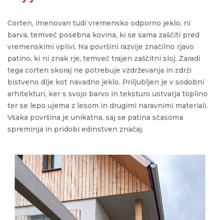
Corten
, imenovan tudi vremensko odporno jeklo, ni
barva, temveč posebna kovina, ki se sama zaščiti pred
vremenskimi vplivi. Na površini razvije značilno rjavo
patino, ki ni znak rje, temveč trajen zaščitni sloj. Zaradi
tega
corten
skoraj ne potrebuje vzdrževanja in zdrži
bistveno dlje kot navadno jeklo. Priljubljen je v sodobni
arhitekturi, ker s svojo barvo in teksturo ustvarja toplino
ter se lepo ujema z lesom in drugimi naravnimi materiali.
Vsaka površina je unikatna, saj se patina sčasoma
spreminja
in pridobi edinstven značaj.