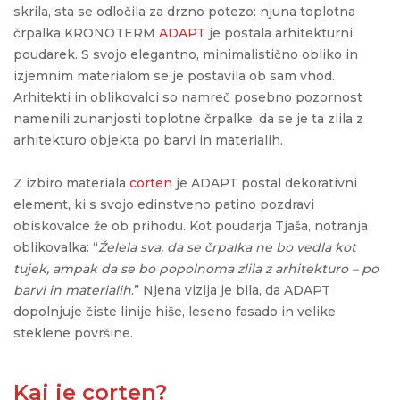
skrila, sta se odločila za drzno potezo: njuna toplotna
črpalka KRONOTERM
ADAPT
je postala arhitekturni
poudarek. S svojo elegantno, minimalistično obliko in
izjemnim materialom se je postavila ob sam vhod.
Arhitekti in oblikovalci so namreč posebno pozornost
namenili zunanjosti toplotne črpalke, da se je ta zlila z
arhitekturo objekta po barvi in materialih.
Z izbiro materiala
corten
je ADAPT
postal dekorativni
element, ki s svojo edinstveno patino pozdravi
obiskovalce že ob prihodu. Kot poudarja Tjaša, notranja
oblikovalka: “
Želela sva, da se črpalka ne bo vedla kot
tujek, ampak da se bo popolnoma zlila z arhitekturo – po
barvi in materialih
.” Njena vizija je bila, da ADAPT
dopolnjuje čiste linije hiše, leseno fasado in velike
steklene površine.
Kaj je corten?