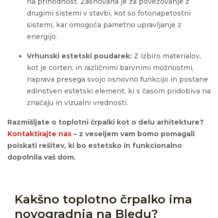
na prihodnost. Zasnovana je za povezovanje z
drugimi sistemi v stavbi, kot so fotonapetostni
sistemi, kar omogoča pametno upravljanje z
energijo.
Vrhunski estetski poudarek:
Z izbiro materialov,
kot je corten, in različnimi barvnimi možnostmi,
naprava presega svojo osnovno funkcijo in postane
edinstven estetski element, ki s časom pridobiva na
značaju in vizualni vrednosti.
Razmišljate o toplotni črpalki kot o delu arhitekture?
Kontaktirajte nas
– z veseljem vam bomo pomagali
poiskati rešitev, ki bo estetsko in funkcionalno
dopolnila vaš dom.
Kakšno toplotno črpalko ima
novogradnja na Bledu?