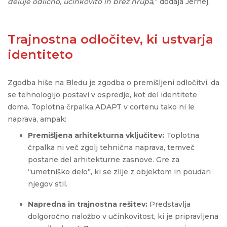
deluje odlično, učinkovito in brez hrupa
,” dodaja Jernej.
Trajnostna odločitev, ki ustvarja
identiteto
Zgodba hiše na Bledu je zgodba o premišljeni odločitvi, da
se tehnologijo postavi v ospredje, kot del identitete
doma. Toplotna črpalka ADAPT v
cortenu
tako ni le
naprava, ampak:
Premišljena arhitekturna vključitev:
Toplotna
črpalka ni več zgolj tehnična naprava, temveč
postane del arhitekturne zasnove. Gre za
“umetniško delo”, ki se zlije z objektom in poudari
njegov stil.
Napredna in trajnostna rešitev:
Predstavlja
dolgoročno naložbo v učinkovitost, ki je pripravljena