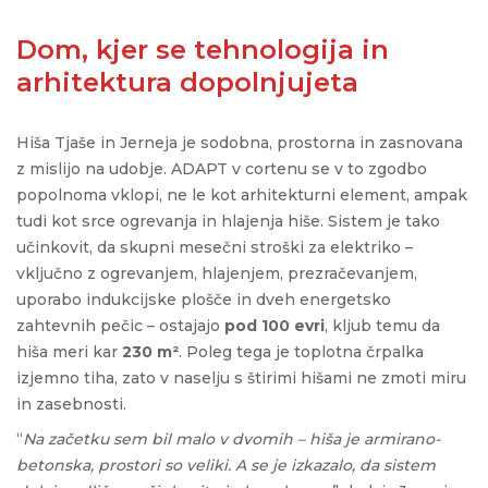
Dom, kjer se tehnologija in
arhitektura dopolnjujeta
Hiša Tjaše in Jerneja je sodobna, prostorna in zasnovana
z mislijo na udobje.
ADAPT
v cortenu se v to zgodbo
popolnoma vklopi, ne le kot arhitekturni element, ampak
tudi kot srce ogrevanja in hlajenja hiše. Sistem je tako
učinkovit, da skupni mesečni stroški za elektriko –
vključno z ogrevanjem, hlajenjem, prezračevanjem,
uporabo indukcijske plošče in dveh energetsko
zahtevnih pečic – ostajajo
pod 100 evri
, kljub temu da
hiša meri kar
230 m²
. Poleg tega je toplotna črpalka
izjemno tiha, zato v naselju s štirimi hišami ne zmoti miru
in zasebnosti.
“
Na začetku sem bil malo v dvomih – hiša je armirano-
betonska, prostori so veliki. A se je izkazalo, da sistem