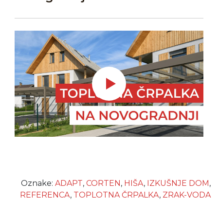
Oznake:
ADAPT
,
CORTEN
,
HIŠA
,
IZKUŠNJE DOM
,
REFERENCA
,
TOPLOTNA ČRPALKA
,
ZRAK-VODA