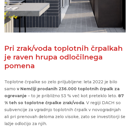
Pri zrak/voda toplotnih črpalkah
je raven hrupa odločilnega
pomena
Toplotne črpalke so zelo priljubljene: leta 2022 je bilo
samo
v Nemčiji prodanih 236.000 toplotnih črpalk za
ogrevanje
– to je približno 53 % več kot preteklo leto.
87
% teh so toplotne črpalke zrak/voda
. V regiji DACH so
subvencije za vgradnjo toplotnih črpalk v novogradnjah
ali pri prenovah deloma zelo visoke, zato se investitorji še
lažje odločijo za njih.