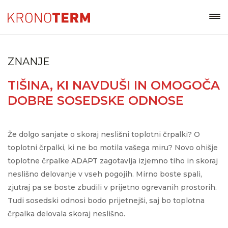
ZNANJE
TIŠINA, KI NAVDUŠI IN OMOGOČA
DOBRE SOSEDSKE ODNOSE
Že dolgo sanjate o skoraj neslišni toplotni črpalki? O
toplotni črpalki, ki ne bo motila vašega miru? Novo ohišje
toplotne črpalke ADAPT zagotavlja izjemno tiho in skoraj
neslišno delovanje v vseh pogojih. Mirno boste spali,
zjutraj pa se boste zbudili v prijetno ogrevanih prostorih.
Tudi sosedski odnosi bodo prijetnejši, saj bo toplotna
črpalka delovala skoraj neslišno.