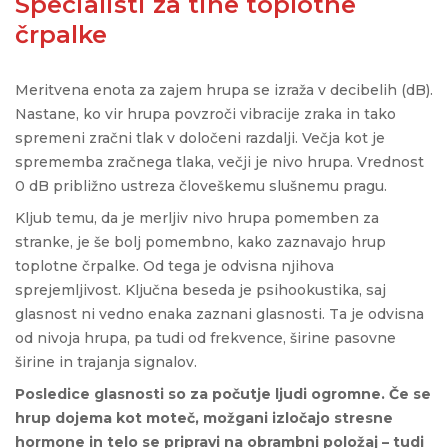
Specialisti za tihe toplotne
črpalke
Meritvena enota za zajem hrupa se izraža v decibelih (dB).
Nastane, ko vir hrupa povzroči vibracije zraka in tako
spremeni zračni tlak v določeni razdalji. Večja kot je
sprememba zračnega tlaka, večji je nivo hrupa. Vrednost
0 dB približno ustreza človeškemu slušnemu pragu.
Kljub temu, da je merljiv nivo hrupa pomemben za
stranke, je še bolj pomembno, kako zaznavajo hrup
toplotne črpalke. Od tega je odvisna njihova
sprejemljivost. Ključna beseda je psihookustika, saj
glasnost ni vedno enaka zaznani glasnosti. Ta je odvisna
od nivoja hrupa, pa tudi od frekvence, širine pasovne
širine in trajanja signalov.
Posledice glasnosti so za počutje ljudi ogromne. Če se
hrup dojema kot moteč, možgani izločajo stresne
hormone in telo se pripravi na obrambni položaj – tudi