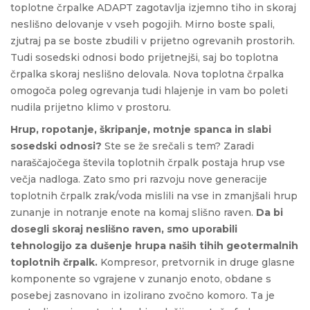
toplotne črpalke ADAPT zagotavlja izjemno tiho in skoraj
neslišno delovanje v vseh pogojih. Mirno boste spali,
zjutraj pa se boste zbudili v prijetno ogrevanih prostorih.
Tudi sosedski odnosi bodo prijetnejši, saj bo toplotna
črpalka skoraj neslišno delovala. Nova toplotna črpalka
omogoča poleg ogrevanja tudi hlajenje in vam bo poleti
nudila prijetno klimo v prostoru.
Hrup, ropotanje, škripanje, motnje spanca in slabi
sosedski odnosi?
Ste se že srečali s tem? Zaradi
naraščajočega števila toplotnih črpalk postaja hrup vse
večja nadloga. Zato smo pri razvoju nove generacije
toplotnih črpalk zrak/voda mislili na vse in zmanjšali hrup
zunanje in notranje enote na komaj slišno raven.
Da bi
dosegli skoraj neslišno raven, smo uporabili
tehnologijo za dušenje hrupa naših tihih geotermalnih
toplotnih črpalk.
Kompresor, pretvornik in druge glasne
komponente so vgrajene v zunanjo enoto, obdane s
posebej zasnovano in izolirano zvočno komoro. Ta je