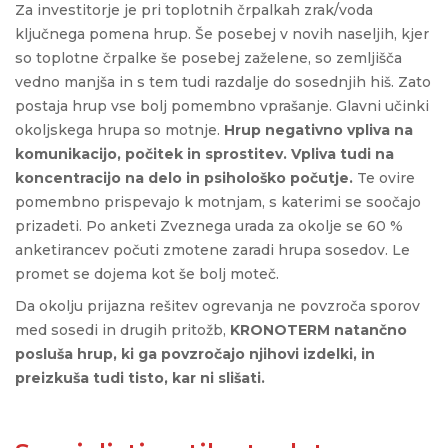
Za investitorje je pri toplotnih črpalkah zrak/voda
ključnega pomena hrup. Še posebej v novih naseljih, kjer
so toplotne črpalke še posebej zaželene, so zemljišča
vedno manjša in s tem tudi razdalje do sosednjih hiš. Zato
postaja hrup vse bolj pomembno vprašanje. Glavni učinki
okoljskega hrupa so motnje.
Hrup negativno vpliva na
komunikacijo, počitek in sprostitev. Vpliva tudi na
koncentracijo na delo in psihološko počutje.
Te ovire
pomembno prispevajo k motnjam, s katerimi se soočajo
prizadeti. Po anketi Zveznega urada za okolje se 60 %
anketirancev počuti zmotene zaradi hrupa sosedov. Le
promet se dojema kot še bolj moteč.
Da okolju prijazna rešitev ogrevanja ne povzroča sporov
med sosedi in drugih pritožb,
KRONOTERM natančno
posluša hrup, ki ga povzročajo njihovi izdelki, in
preizkuša tudi tisto, kar ni slišati.