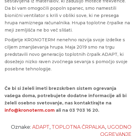
sestavljena iz materialov, ki zadušijo moteče frekvence.
Da bi vam omogočili popoln spanec, smo namestili
bionični ventilator s krili v obliki sove, ki ne presega
hrupa namiznega računalnika. Hrupa toplotne črpalke na
meji zemljišča ne bo več slišati.
Podjetje KRONOTERM nenehno razvija svoje izdelke s
ciljem zmanjševanja hrupa. Maja 2019 smo na trgu
predstavili novo generacijo toplotnih črpalk ADAPT, ki
dosežejo nizko raven zvočnega sevanja s pomočjo svoje
posebne tehnologije.
Če bi si želeli imeti brezskrben sistem ogrevanja
vašega doma, potrebujete dodatne informacije ali bi
želeli osebno svetovanje, nas kontaktirajte na
info@kronoterm.com
ali na 03 703 16 20.
Oznake:
ADAPT
,
TOPLOTNA ČRPALKA
,
UGODNO
OGREVANJE