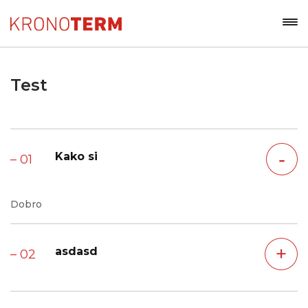
Test
‐
Kako si
– 01
Dobro
+
asdasd
– 02
asdasd