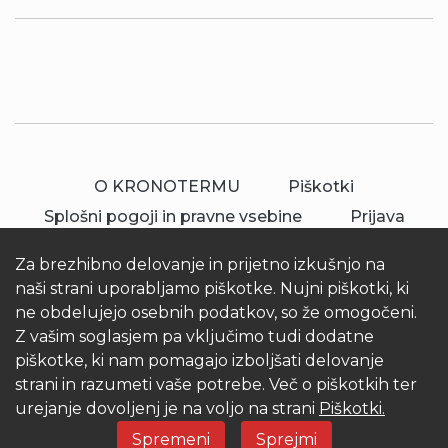
O KRONOTERMU
Piškotki
Splošni pogoji in pravne vsebine
Prijava
Za brezhibno delovanje in prijetno izkušnjo na
naši strani uporabljamo piškotke. Nujni piškotki, ki
ne obdelujejo osebnih podatkov, so že omogočeni.
Z vašim soglasjem pa vključimo tudi dodatne
piškotke, ki nam pomagajo izboljšati delovanje
© 2026 Kronoterm | vse pravice pridržane.
strani in razumeti vaše potrebe. Več o piškotkih ter
KRONOTERM d.o.o.
urejanje dovoljenj je na voljo na strani
Piškotki.
Spremeni
Sprejmi