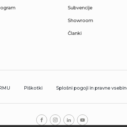
rogram
Subvencije
Showroom
Članki
RMU
Piškotki
Splošni pogoji in pravne vsebin