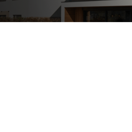
Poslovni in javni objekti
OTERM
Portal za partnerje
 si lahko
palke
o –
Vir informacij in orodja za
pomoč pooblaščenim
partnerjem
Segrevanje sanitarne vode
Ogrevanje in hlajenje poslovnih
prostorov
Izkoriščanje odpadne toplote
Po meri
Zemljevid toplotnih črpalk
Izkušnje naših strank