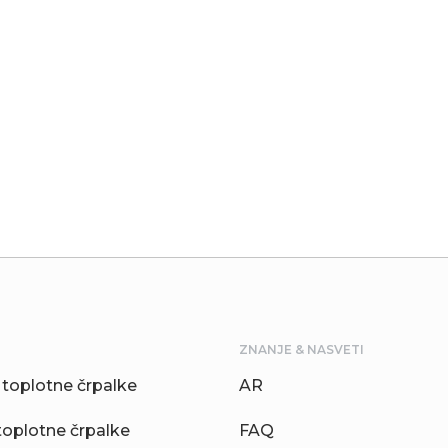
ZNANJE & NASVETI
toplotne črpalke
AR
toplotne črpalke
FAQ