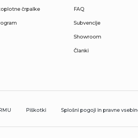
toplotne črpalke
FAQ
rogram
Subvencije
Showroom
Članki
RMU
Piškotki
Splošni pogoji in pravne vsebin