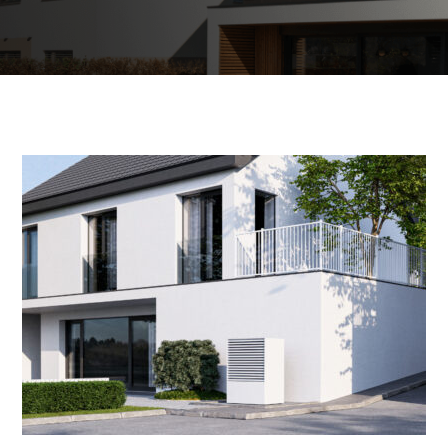
Poslovni in javni objekti
OTERM
Portal za partnerje
 si lahko
palke
o –
Vir informacij in orodja za
pomoč pooblaščenim
partnerjem
Segrevanje sanitarne vode
Ogrevanje in hlajenje poslovnih
prostorov
Izkoriščanje odpadne toplote
Po meri
Zemljevid toplotnih črpalk
Izkušnje naših strank