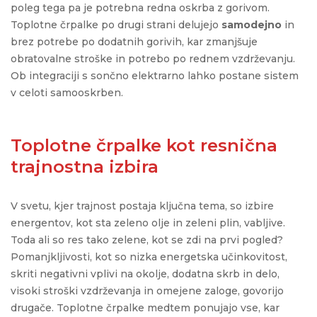
poleg tega pa je
potrebna
redn
a
oskrba z gorivom.
Toplotne črpalke po drugi strani delujejo
samodejno
in
brez potrebe po dodatnih gorivih, kar zmanjšuje
obratovalne stroške in potrebo po rednem vzdrževanju.
Ob integraciji s sončno elektrarno
lahko
postane sistem
v celoti samooskrben.
Toplotne črpalke kot resnična
trajnostna izbira
V svetu, kjer trajnost postaja ključna tema, so izbire
energentov, kot sta zeleno olje in zeleni plin, vabljive.
Toda ali so res tako zelene, kot se zdi na prvi pogled?
Pomanjkljivosti, kot so nizka energetska učinkovitost,
skriti negativni vplivi na okolje, dodatna skrb in delo,
visoki stroški vzdrževanja in omejene zaloge, govorijo
drugače. Toplotne črpalke medtem ponujajo vse, kar