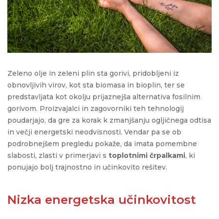
Zeleno olje in zeleni plin sta gorivi, pridobljeni iz
obnovljivih virov, kot sta biomasa in bioplin, ter se
predstavljata kot okolju prijaznejša alternativa fosilnim
gorivom.
Proizvajalci in zagovorniki teh tehnologij
poudarjajo, da gre za korak k zmanjšanju
ogljičnega
odtisa
in večji energetski neodvisnosti. Vendar pa se ob
podrobnejšem pregledu pokaže, da imata pomembne
slabosti, zlasti v primerjavi s
toplotnimi črpalkami
, ki
ponujajo bolj trajnostno in učinkovito rešitev.
Nizka energetska učinkovitost