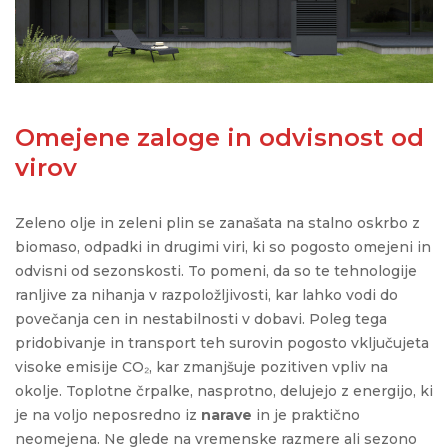
Omejene zaloge in odvisnost od
virov
Zeleno olje in zeleni plin se zanašata na stalno oskrbo z
biomaso, odpadki in drugimi viri, ki so pogosto omejeni in
odvisni od
sezonskosti
. To pomeni, da so te tehnologije
ranljive za nihanja v
razpoložljivosti
, kar lahko vodi do
povečanja cen in nestabilnosti v dobavi. Poleg tega
pridobivanje in transport teh surovin pogosto vključujeta
visoke emisije CO₂, kar zmanjšuje pozitiven vpliv na
okolje. Toplotne črpalke, nasprotno, delujejo z energijo, ki
je na voljo neposredno iz
narave
in je praktično
neomejena. Ne glede na vremenske razmere ali sezono