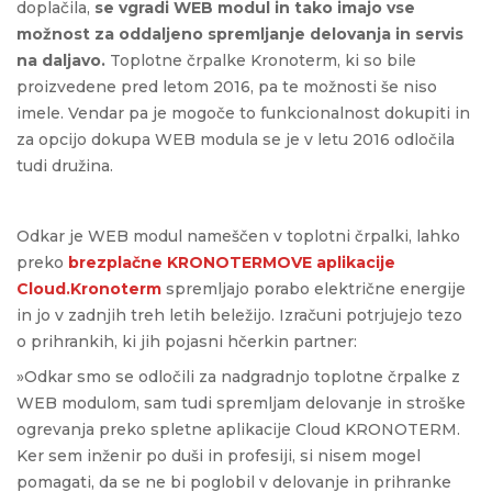
doplačila,
se vgradi WEB modul in tako imajo vse
možnost za oddaljeno spremljanje delovanja in servis
na daljavo.
Toplotne črpalke Kronoterm, ki so bile
proizvedene pred letom 2016, pa te možnosti še niso
imele. Vendar pa je mogoče to funkcionalnost dokupiti in
za opcijo dokupa WEB modula se je v letu 2016 odločila
tudi družina.
Odkar je WEB modul nameščen v toplotni črpalki, lahko
preko
brezplačne KRONOTERMOVE aplikacije
Cloud.Kronoterm
spremljajo porabo električne energije
in jo v zadnjih treh letih beležijo. Izračuni potrjujejo tezo
o prihrankih, ki jih pojasni hčerkin partner:
»Odkar smo se odločili za nadgradnjo toplotne črpalke z
WEB modulom, sam tudi spremljam delovanje in stroške
ogrevanja preko spletne aplikacije Cloud KRONOTERM.
Ker sem inženir po duši in profesiji, si nisem mogel
pomagati, da se ne bi poglobil v delovanje in prihranke