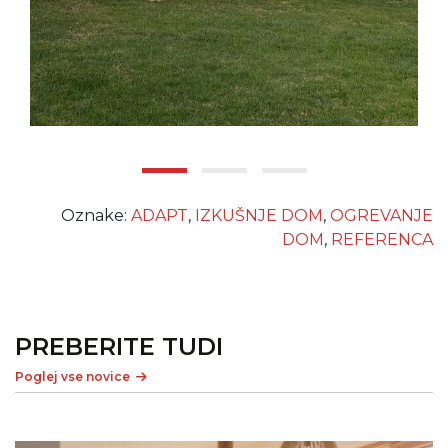
Oznake:
ADAPT
,
IZKUŠNJE DOM
,
OGREVANJE
DOM
,
REFERENCA
PREBERITE TUDI
Poglej vse novice