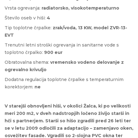
Vrsta ogrevanja:
radiatorsko, visokotemperaturno
Število oseb v hiši:
4
Tip toplotne črpalke:
zrak/voda,
13 KW
,
model ZVR-13-
EVT
Trenutni letni stroški ogrevanja in sanitarne vode s
toplotno črpalko:
900 eur
Obratovalna shema:
vremensko vodeno delovanje z
ogrevalno krivuljo
Dodatna regulacija toplotne črpalke s temperaturnim
korektorjem:
ne
V starejši obnovljeni hiši, v okolici Žalca, ki po velikosti
meri 200 m2, v dveh nadstropjih ločeno živijo starši in
hči s partnerjem. Starši so hišo zgradili pred 26 leti ter
se v letu 2009 odločili za adaptacijo – zamenjavo oken,
osvežitev fasade. Vgradili so 2-slojna PVC okna ter