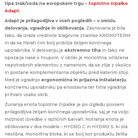
tipa zrak/voda na evropskem trgu –
toplotno črpalko
Adapt.
Adapt je prilagodljiva v vseh pogledih – v smislu
delovanja, vgradnje in oblikovanja.
Zasnovana je bila
tako, da izraža vrednote blagovne znamke KRONOTERM
in da se hkrati čim bolj približa željam končnega
uporabnika. V delovanju je
ekstremno tiha
in tako ne
opozarja nase s hrupom. V obliki je monolitna, očiščena
nepotrebnih elementov z namenom, da se zlije z okolico
in postane komplementarna objektu pred katerim stoji.
Med je vgradnjo
ergonomična in prijazna inštalaterju
,
končnemu uporabniku pa enostavna ter hitra vgradnja
prihrani vsako skrb.
Zunanja enota toplotne črpalke je po izgledu povsem
prilagodljiva željam končnega uporabnika, saj je na voljo
možnost izvedbe v različnih barvah. Notranja enota je
oblikovana v dva modela – HYDRO C in HYDRO S, ki sta
neslišna, monolitna bloka, ki se bolj kot produktu želita