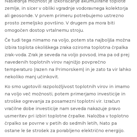
Naslednja možnost je izkoriščanje akumulirane toplote
zemlje, in sicer v obliki vgradnje vodoravnega kolektorja
ali geosonde. V prvem primeru potrebujemo ustrezno
prosto zemeljsko površino. V drugem pa mora biti
omogočen dostop vrtalnemu stroju.
Če tudi tega nimamo na voljo, potem sta najboljša možna
izbira toplota okoliškega zraka oziroma toplotna črpalka
zrak-voda. Zrak je seveda na voljo povsod, ima pa od prej
navedenih toplotnih virov najnižjo povprečno
temperaturo (razen na Primorskem) in je zato ta vir lahko
nekoliko manj učinkovit.
Ko smo ugotovili razpoložljivost toplotnih virov in imamo
na voljo več možnosti, potem primerjamo investicije in
stroške ogrevanja za posamezni toplotni vir. Izračun
vračilne dobe investicije nam seveda nakazuje pravo
usmeritev pri izbiri toplotne črpalke. Naložba v toplotno
črpalko se povrne v petih do sedmih letih, Nato pa
ostane le še strošek za porabljeno električno energijo.