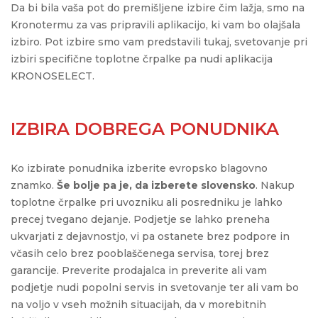
Da bi bila vaša pot do premišljene izbire čim lažja, smo na
Kronotermu za vas pripravili aplikacijo, ki vam bo olajšala
izbiro. Pot izbire smo vam predstavili tukaj, svetovanje pri
izbiri specifične toplotne črpalke pa nudi aplikacija
KRONOSELECT.
IZBIRA DOBREGA PONUDNIKA
Ko izbirate ponudnika izberite evropsko blagovno
znamko.
Še bolje pa je, da izberete slovensko
. Nakup
toplotne črpalke pri uvozniku ali posredniku je lahko
precej tvegano dejanje. Podjetje se lahko preneha
ukvarjati z dejavnostjo, vi pa ostanete brez podpore in
včasih celo brez pooblaščenega servisa, torej brez
garancije. Preverite prodajalca in preverite ali vam
podjetje nudi popolni servis in svetovanje ter ali vam bo
na voljo v vseh možnih situacijah, da v morebitnih