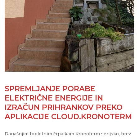
SPREMLJANJE PORABE
ELEKTRIČNE ENERGIJE IN
IZRAČUN PRIHRANKOV PREKO
APLIKACIJE CLOUD.KRONOTERM
Današnjim toplotnim črpalkam Kronoterm serijsko, brez