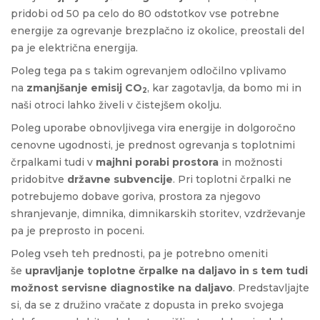
pridobi od 50 pa celo do 80 odstotkov vse potrebne
energije za ogrevanje brezplačno iz okolice, preostali del
pa je električna energija.
Poleg tega pa s takim ogrevanjem odločilno vplivamo
na
zmanjšanje emisij CO
, kar zagotavlja, da bomo mi in
2
naši otroci lahko živeli v čistejšem okolju.
Poleg uporabe obnovljivega vira energije in dolgoročno
cenovne ugodnosti, je prednost ogrevanja s toplotnimi
črpalkami tudi v
majhni porabi prostora
in možnosti
pridobitve
državne subvencije
. Pri toplotni črpalki ne
potrebujemo dobave goriva, prostora za njegovo
shranjevanje, dimnika, dimnikarskih storitev, vzdrževanje
pa je preprosto in poceni.
Poleg vseh teh prednosti, pa je potrebno omeniti
še
upravljanje toplotne črpalke na daljavo in s tem tudi
možnost servisne diagnostike na daljavo
. Predstavljajte
si, da se z družino vračate z dopusta in preko svojega