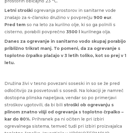
prostorih običajno 23 °C.
Letni stroški
ogrevanja prostorov in sanitarne vode
znašajo za 4-člansko družino v povprečju
900 eur
.
Pred tem
so na leto za kurilno olje, ki so ga polnili s
cisterno, porabili povprečno
3500 l
kurilnega olja.
Danes za ogrevanje in sanitarno vodo skupaj porabijo
približno trikrat manj. To pomeni, da za ogrevanje s
toplotno črpalko plačajo v 3 letih toliko, kot so prej v 1
letu.
Družina živi v tesno povezani soseski in so se že pred
odločitvijo za posvetovali s sosedi. Na lokaciji je namreč
dostopna plinska napeljava, vendar so po primerjavi
stroškov ugotovili, da bi bili
stroški ob ogrevanju s
plinom znatno višji od ogrevanja s toplotno črpalko –
kar do 80%.
Prihranek pa ni očiten le pri izbiri
ogrevalnega sistema, temveč tudi pri izbiri proizvajalca