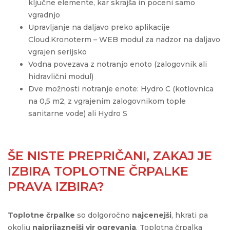
ključne elemente, kar skrajša in poceni samo
vgradnjo
Upravljanje na daljavo preko aplikacije
Cloud.Kronoterm – WEB modul za nadzor na daljavo
vgrajen serijsko
Vodna povezava z notranjo enoto (zalogovnik ali
hidravlični modul)
Dve možnosti notranje enote: Hydro C (kotlovnica
na 0,5 m2, z vgrajenim zalogovnikom tople
sanitarne vode) ali Hydro S
ŠE NISTE PREPRIČANI, ZAKAJ JE
IZBIRA TOPLOTNE ČRPALKE
PRAVA IZBIRA?
Toplotne črpalke
so dolgoročno
najcenejši
, hkrati pa
okolju
najprijaznejši vir ogrevanja
. Toplotna črpalka