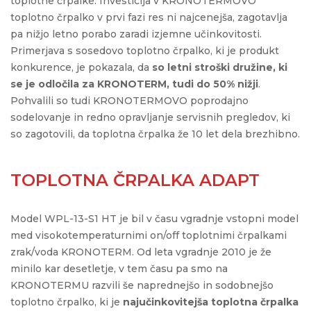
toplotne črpalke. Investicija v KRONOTERMOVO
toplotno črpalko v prvi fazi res ni najcenejša, zagotavlja
pa nižjo letno porabo zaradi izjemne učinkovitosti.
Primerjava s sosedovo toplotno črpalko, ki je produkt
konkurence, je pokazala, da
so letni stroški družine, ki
se je odločila za KRONOTERM, tudi do 50% nižji
.
Pohvalili so tudi KRONOTERMOVO poprodajno
sodelovanje in redno opravljanje servisnih pregledov, ki
so zagotovili, da toplotna črpalka že 10 let dela brezhibno.
TOPLOTNA ČRPALKA ADAPT
Model WPL-13-S1 HT je bil v času vgradnje vstopni model
med visokotemperaturnimi on/off toplotnimi črpalkami
zrak/voda KRONOTERM. Od leta vgradnje 2010 je že
minilo kar desetletje, v tem času pa smo na
KRONOTERMU razvili še naprednejšo in sodobnejšo
toplotno črpalko, ki je
najučinkovitejša toplotna črpalka