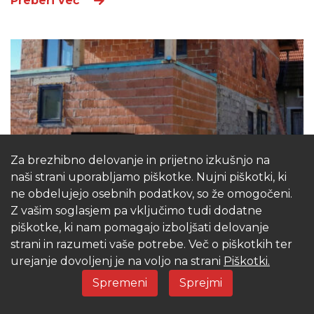
Preberi več
Za brezhibno delovanje in prijetno izkušnjo na
naši strani uporabljamo piškotke. Nujni piškotki, ki
ne obdelujejo osebnih podatkov, so že omogočeni.
Z vašim soglasjem pa vključimo tudi dodatne
piškotke, ki nam pomagajo izboljšati delovanje
strani in razumeti vaše potrebe. Več o piškotkih ter
urejanje dovoljenj je na voljo na strani
Piškotki.
torek, 10 marca, 2026
Spremeni
Sprejmi
POSODOBLJEN OGREVALNI SISTEM ZA
POVEČANO STANOVANJSKO HIŠO