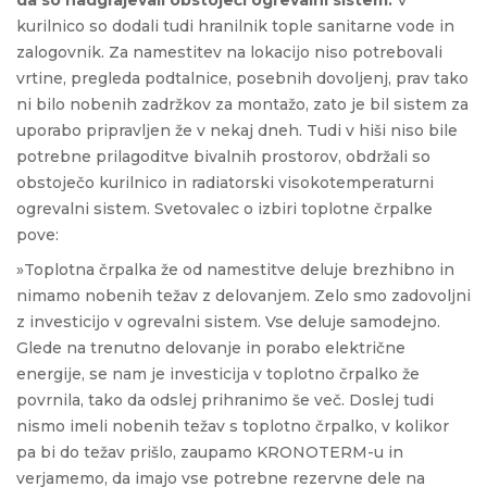
kurilnico so dodali tudi hranilnik tople sanitarne vode in
zalogovnik. Za namestitev na lokacijo niso potrebovali
vrtine, pregleda podtalnice, posebnih dovoljenj, prav tako
ni bilo nobenih zadržkov za montažo, zato je bil sistem za
uporabo pripravljen že v nekaj dneh. Tudi v hiši niso bile
potrebne prilagoditve bivalnih prostorov, obdržali so
obstoječo kurilnico in radiatorski visokotemperaturni
ogrevalni sistem. Svetovalec o izbiri toplotne črpalke
pove:
»Toplotna črpalka že od namestitve deluje brezhibno in
nimamo nobenih težav z delovanjem. Zelo smo zadovoljni
z investicijo v ogrevalni sistem. Vse deluje samodejno.
Glede na trenutno delovanje in porabo električne
energije, se nam je investicija v toplotno črpalko že
povrnila, tako da odslej prihranimo še več. Doslej tudi
nismo imeli nobenih težav s toplotno črpalko, v kolikor
pa bi do težav prišlo, zaupamo KRONOTERM-u in
verjamemo, da imajo vse potrebne rezervne dele na