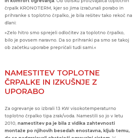
in komfort ogrevanja
. Ob obisku proizvajalca toplotnih
črpalk KRONOTERM, kjer so jima izračunali porabo in
prihranke s toplotno črpalko, je bila rešitev tako rekoč na
dlani:
»Zelo hitro smo sprejeli odločitev za toplotno črpalko,
bilo je povsem naravno. Da so prihranki pa smo se takoj
ob začetku uporabe prepričali tudi sami.«
NAMESTITEV TOPLOTNE
ČRPALKE IN IZKUŠNJE Z
UPORABO
Za ogrevanje so izbrali 13 KW visokotemperaturno
toplotno črpalko tipa zrak/voda. Namestili so jo v letu
2010,
namestitev pa je bila z vidika zahtevnosti
montaže po njihovih besedah enostavna, kljub temu,
da so nadgrajevali obstoječi ogrevalni sistem.
V