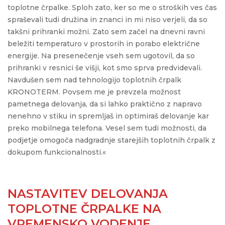
toplotne črpalke. Sploh zato, ker so me o stroških ves čas
spraševali tudi družina in znanci in mi niso verjeli, da so
takšni prihranki možni. Zato sem začel na dnevni ravni
beležiti temperaturo v prostorih in porabo električne
energije. Na presenečenje vseh sem ugotovil, da so
prihranki v resnici še višji, kot smo sprva predvidevali.
Navdušen sem nad tehnologijo toplotnih črpalk
KRONOTERM. Povsem me je prevzela možnost
pametnega delovanja, da si lahko praktično z napravo
nenehno v stiku in spremljaš in optimiraš delovanje kar
preko mobilnega telefona. Vesel sem tudi možnosti, da
podjetje omogoča nadgradnje starejših toplotnih črpalk z
dokupom funkcionalnosti.«
NASTAVITEV DELOVANJA
TOPLOTNE ČRPALKE NA
VREMENSKO VODENJE