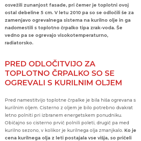
osvežili zunanjost fasade, pri čemer je toplotni ovoj
ostal debeline 5 cm. V letu 2010 pa so se odločili še za
zamenjavo ogrevalnega sistema na kurilno olje in ga
nadomestili s toplotno črpalko tipa zrak-voda. Še
vedno pa se ogrevajo visokotemperaturno,
radiatorsko.
PRED ODLOČITVIJO ZA
TOPLOTNO ČRPALKO SO SE
OGREVALI S KURILNIM OLJEM
Pred namestitvijo toplotne črpalke je bila hiša ogrevana s
kurilnim oljem. Cisterno z oljem je bilo potrebno dvakrat
letno polniti pri izbranem energetskem ponudniku.
Običajno so cisterno prvič polnili poleti, drugič pa med
kurilno sezono, v kolikor je kurilnega olja zmanjkalo.
Ko je
cena kurilnega olja z leti postajala vse višja, so pričeli