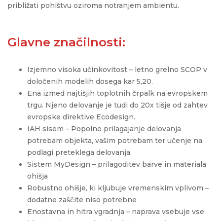
približati pohištvu oziroma notranjem ambientu.
Glavne značilnosti:
Izjemno visoka učinkovitost – letno grelno SCOP v
določenih modelih dosega kar 5,20.
Ena izmed najtišjih toplotnih črpalk na evropskem
trgu. Njeno delovanje je tudi do 20x tišje od zahtev
evropske direktive Ecodesign.
IAH sisem – Popolno prilagajanje delovanja
potrebam objekta, vašim potrebam ter učenje na
podlagi preteklega delovanja.
Sistem MyDesign – prilagoditev barve in materiala
ohišja
Robustno ohišje, ki kljubuje vremenskim vplivom –
dodatne zaščite niso potrebne
Enostavna in hitra vgradnja – naprava vsebuje vse