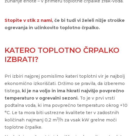
zunanje enote – v primeru toplotne črpalke zrak-voda.
Stopite v stik z nami
, če bi tudi vi želeli nižje stroške
ogrevanja in učinkovito toplotno črpalko.
KATERO TOPLOTNO ČRPALKO
IZBRATI?
Pri izbiri najprej pomislimo kateri toplotni vir je najbolj
ekonomično izkoriščati. Držimo se pravila, da izberemo
tistega,
ki je na voljo in ima hkrati najvišjo povprečno
temperaturo
v ogrevalni sezoni.
To je v prvi vrsti
podtalna voda, ki ima povprečno temperaturo okrog +10
°C. Le ta mora biti ustrezne kvalitete ter v zadostnih
3
količinah najmanj 0,2 m
/h za vsak kW grelne moči
toplotne črpalke.