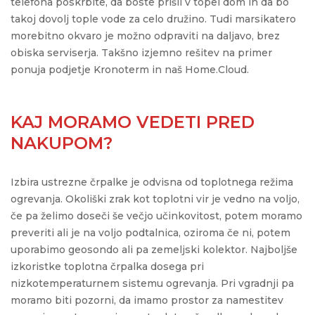
telefona poskrbite, da boste prišli v topel dom in da bo
takoj dovolj tople vode za celo družino. Tudi marsikatero
morebitno okvaro je možno odpraviti na daljavo, brez
obiska serviserja. Takšno izjemno rešitev na primer
ponuja podjetje Kronoterm in naš Home.Cloud.
KAJ MORAMO VEDETI PRED
NAKUPOM?
Izbira ustrezne črpalke je odvisna od toplotnega režima
ogrevanja. Okoliški zrak kot toplotni vir je vedno na voljo,
če pa želimo doseči še večjo učinkovitost, potem moramo
preveriti ali je na voljo podtalnica, oziroma če ni, potem
uporabimo geosondo ali pa zemeljski kolektor. Najboljše
izkoristke toplotna črpalka dosega pri
nizkotemperaturnem sistemu ogrevanja. Pri vgradnji pa
moramo biti pozorni, da imamo prostor za namestitev