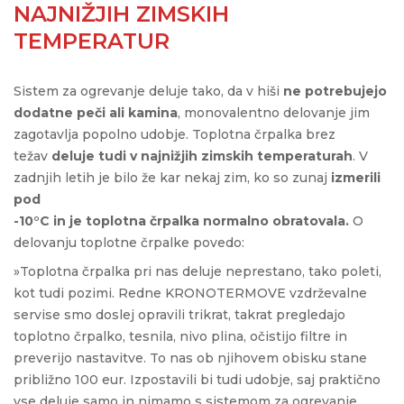
NAJNIŽJIH ZIMSKIH
TEMPERATUR
Sistem za ogrevanje deluje tako, da v hiši
ne potrebujejo
dodatne peči ali kamina
, monovalentno delovanje jim
zagotavlja popolno udobje. Toplotna črpalka brez
težav
deluje tudi v najnižjih zimskih temperaturah
. V
zadnjih letih je bilo že kar nekaj zim, ko so zunaj
izmerili
pod
-10°C in je toplotna črpalka normalno obratovala.
O
delovanju toplotne črpalke povedo:
»Toplotna črpalka pri nas deluje neprestano, tako poleti,
kot tudi pozimi. Redne KRONOTERMOVE vzdrževalne
servise smo doslej opravili trikrat, takrat pregledajo
toplotno črpalko, tesnila, nivo plina, očistijo filtre in
preverijo nastavitve. To nas ob njihovem obisku stane
približno 100 eur. Izpostavili bi tudi udobje, saj praktično
vse deluje samo in nimamo s sistemom za ogrevanje