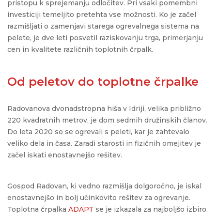
pristopu k sprejemanju odločitev. Pri vsaki pomembni
investiciji temeljito pretehta vse možnosti. Ko je začel
razmišljati o zamenjavi starega ogrevalnega sistema na
pelete
, je dve leti posvetil raziskovanju trga, primerjanju
cen in kvalitete različnih toplotnih črpalk.
Od peletov do toplotne črpalke
Radovanova dvonadstropna hiša v Idriji, velika približno
220 kvadratnih metrov, je dom sedmih družinskih članov.
Do leta 2020 so se ogrevali s peleti, kar je zahtevalo
veliko dela in časa. Zaradi starosti in fizičnih omejitev je
začel iskati enostavnejšo rešitev.
Gospod Radovan, ki vedno razmišlja dolgoročno, je iskal
enostavnejšo in bolj učinkovito rešitev za ogrevanje.
Toplotna črpalka
ADAPT
se je izkazala za najboljšo izbiro.