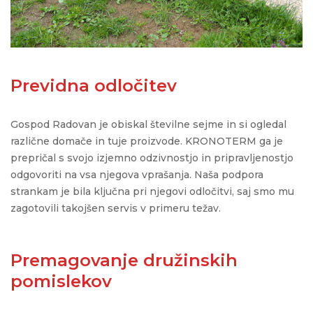
Previdna odločitev
Gospod Radovan je obiskal številne sejme in si ogledal
različne domače in tuje proizvode. KRONOTERM ga je
prepričal s svojo izjemno odzivnostjo in pripravljenostjo
odgovoriti na vsa njegova vprašanja. N
aša
podpora
strankam je bila ključna pri njegovi odločitvi, saj s
m
o mu
zagotovili takojšen servis v primeru težav
.
Premagovanje družinskih
pomislekov