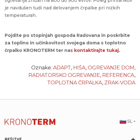
ogrevanja znižan na 800 do 900 evrov. Poleg prihrankov
je navdušen tudi nad delovanjem črpalke pri nizkih
temperaturah.
Pojdite po stopinjah gospoda Radovana in poskrbite
za toplino in učinkovitost svojega doma s toplotno
črpalko KRONOTERM ter nas
kontaktirajte tukaj
.
Oznake:
ADAPT
,
HIŠA
,
OGREVANJE DOM
,
RADIATORSKO OGREVANJE
,
REFERENCA
,
TOPLOTNA ČRPALKA
,
ZRAK-VODA
SL
+
REŠITVE