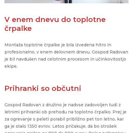
V enem dnevu do toplotne
črpalke
Montaža
toplotne
črpalke
je
bila
izvedena
hitro
in
profesionalno
, v
enem
delovnem
dnevu
. Gospod Radovan
je
bil
navdušen
nad
celotnim
procesom
in
učinkovitostjo
ekipe
.
Prihranki so občutni
Gospod Radovan z družino je nadvse zadovoljen tudi z
letnimi prihranki ob prehodu na toplotno črpalko. Prej je
za ogrevanje s peleti porabil približno pet ton letno, kar
ga je stalo 1350 evrov. Letos pričakuje, da bo strošek