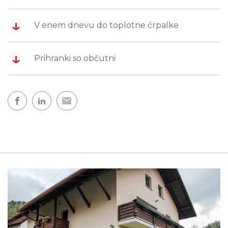
↓
V enem dnevu do toplotne črpalke
↓
Prihranki so občutni