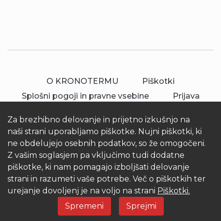
O KRONOTERMU
Piškotki
Splošni pogoji in pravne vsebine
Prijava
Za brezhibno delovanje in prijetno izkušnjo na
naši strani uporabljamo piškotke. Nujni piškotki, ki
ne obdelujejo osebnih podatkov, so že omogočeni.
Z vašim soglasjem pa vključimo tudi dodatne
piškotke, ki nam pomagajo izboljšati delovanje
© 2026 Kronoterm | vse pravice pridržane.
strani in razumeti vaše potrebe. Več o piškotkih ter
KRONOTERM d.o.o.
urejanje dovoljenj je na voljo na strani
Piškotki.
Spremeni
Sprejmi