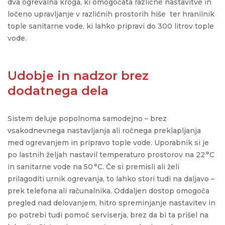
dva ogrevalna kroga
, ki
omogočata
različne nastavitve in
ločeno upravljanje v različnih prostorih hiše
ter
hranilnik
tople sanitarne vode
, ki lahko pripravi do 300 litrov tople
vode
.
Udobje in nadzor brez
dodatnega dela
Sistem deluje popolnoma samodejno – brez
vsakodnevnega nastavljanja ali ročnega preklapljanja
med ogrevanjem in pripravo tople vode. Uporabnik si je
po lastnih željah nastavil temperaturo prostorov na 22 °C
in sanitarne vode na 50 °C. Če si premisli ali želi
prilagoditi urnik ogrevanja, to lahko stori
tudi na daljavo
–
prek telefona ali računalnika. Oddaljen dostop omogoča
pregled nad delovanjem, hitro spreminjanje nastavitev in
po potrebi tudi pomoč serviserja, brez da bi ta prišel na