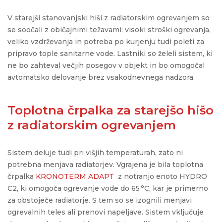
V starejši stanovanjski hiši z
radiatorskim
ogrevanjem so
se soočali z običajnimi težavami: visoki stroški ogrevanja,
veliko vzdrževanja in potreba po kurjenju tudi poleti za
pripravo tople sanitarne vode. Lastniki so želeli sistem, ki
ne bo zahteval večjih posegov v objekt in bo omogočal
avtomatsko delovanje brez vsakodnevnega nadzora.
Toplotna črpalka za starejšo hišo
z radiatorskim ogrevanjem
Sistem deluje tudi pri višjih temperaturah, zato ni
potrebna menjava radiatorjev.
Vgrajena je bila toplotna
črpalka
KRONOTERM ADAPT
z notranjo enoto HYDRO
C2, ki omogoča ogrevanje
vode
do 65 °C, kar je primerno
za obstoječe radiatorje. S tem so se izognili menjavi
ogrevalnih teles ali prenovi napeljave. Sistem vključuje