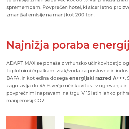
spremembam. Povprečen hotel, ki sicer letno proizve
zmanjšal emisije na manj kot 200 ton.
Najnižja poraba energij
ADAPT MAX se ponaša z vrhunsko učinkovitostjo ogrev
toplotnimi črpalkami zrak/voda za poslovne in indus
BAFA, in kot edina dosega
energijski razred A+++
.
zagotavlja do 45 % večjo učinkovitost v ogrevanju in 
povprečnimi napravami na trgu. V 15 letih lahko prih
manj emisij CO2.