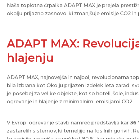
Naša toplotna črpalka ADAPT MAX je prejela prestižn
okolju prijazno zasnovo, ki zmanjšuje emisije CO2 in p
ADAPT MAX: Revolucija
hlajenju
ADAPT MAX, najnovejša in najbolj revolucionarna to
bila izbrana kot Okolju prijazen izdelek leta zaradi s
je posebej za velike objekte, kot so hoteli, šole, indu
ogrevanje in hlajenje z minimalnimi emisijami CO2.
V Evropi ogrevanje stavb namreč predstavlja kar
36 
zastarelih sistemov, ki temeljijo na fosilnih goriv
te emisije zmanjša za več kot 80 %, kar prinaša znat