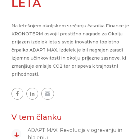
LETA
Showroom
Udobje doma
WPG
CLOUD.KRON
Naš razstavni prostor, kjer
ogledate naše toplotne čr
Upravljanje na daljav
WPL
kjerkoli in kadarkoli
Na letošnjem okoljskem srečanju časnika Finance je
Topla voda
KRONOTERM osvojil prestižno nagrado za Okolju
prijazen izdelek leta s svojo inovativno toplotno
Topel dom
črpalko ADAPT MAX. Izdelek je bil nagrajen zaradi
Zemljevid toplotnih črpalk
izjemne učinkovitosti in okolju prijazne zasnove, ki
zmanjšuje emisije CO2 ter prispeva k trajnostni
Izkušnje naših strank
prihodnosti.
V tem članku
ADAPT MAX: Revolucija v ogrevanju in
↓
hlajenju