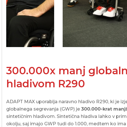
300.000x manj globaln
hladivom R290
ADAPT MAX uporablja naravno
hladivo
R290, ki je iz
globalnega segrevanja (GWP) je
300.000-krat manj
sintetičnim
hladivom
. Sintetična hladiva lahko v pri
okolju, saj imajo GWP tudi do 1.000, medtem ko ima