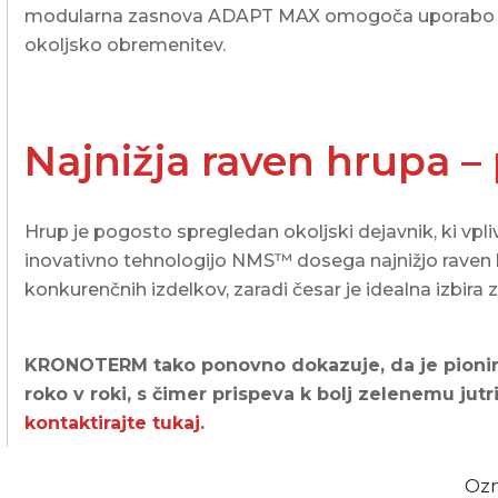
modularna zasnova ADAPT MAX omogoča uporabo man
okoljsko
obremenitev.
Najnižja raven hrupa – 
Hrup je pogosto spregledan okoljski dejavnik, ki vpl
inovativno tehnologijo NMS™
dosega najnižjo raven
konkurenčnih izdelkov, zaradi česar je idealna izbira 
KRONOTERM tako ponovno dokazuje, da je pionir v i
roko v roki, s čimer prispeva k bolj zelenemu jutri.
kontaktirajte tukaj
.
Ozn