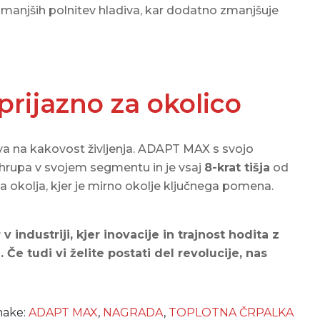
jših polnitev hladiva, kar dodatno zmanjšuje
prijazno za okolico
iva na kakovost življenja. ADAPT MAX s svojo
 hrupa v svojem segmentu in je vsaj
8-krat tišja
od
za okolja, kjer je mirno okolje ključnega pomena.
ndustriji, kjer inovacije in trajnost hodita z
 Če tudi vi želite postati del revolucije, nas
ake:
ADAPT MAX
,
NAGRADA
,
TOPLOTNA ČRPALKA