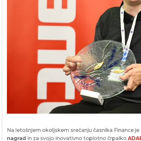
Poslovni in javni objekti
OTERM
Portal za partnerje
 si lahko
palke
o –
Vir informacij in orodja za
pomoč pooblaščenim
partnerjem
Segrevanje sanitarne vode
Ogrevanje in hlajenje poslovnih
prostorov
Izkoriščanje odpadne toplote
Po meri
Zemljevid toplotnih črpalk
Izkušnje naših strank
Na letošnjem
okoljskem
srečanju časnika Finance 
nagrad
in za svojo inovativno toplotno črpalko
ADA