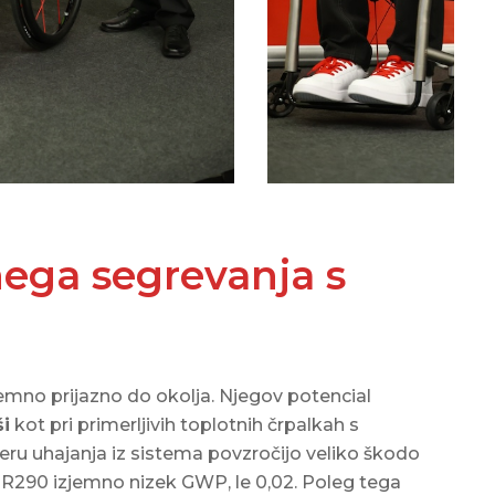
ega segrevanja s
jemno prijazno do okolja. Njegov potencial
ši
kot pri primerljivih toplotnih črpalkah s
meru uhajanja iz sistema povzročijo veliko škodo
 R290 izjemno nizek GWP, le 0,02. Poleg tega