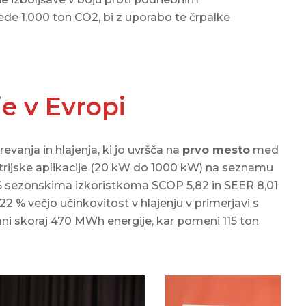
de 1.000 ton CO2, bi z uporabo te črpalke
e v Evropi
anja in hlajenja, ki jo uvršča na
prvo mesto
med
trijske aplikacije (20 kW do 1000 kW) na seznamu
 S sezonskima izkoristkoma SCOP 5,82 in SEER 8,01
22 % večjo učinkovitost v hlajenju v primerjavi s
rani skoraj 470 MWh energije, kar pomeni 115 ton