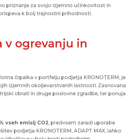
o priznanje za svojo izjemno učinkovitost in
rispeva k bolj trajnostni prihodnosti.
 v ogrevanju in
plotna črpalka v portfelju podjetja KRONOTERM, je
vojih izjemnih okoljevarstvenih lastnosti. Zasnovana
strijski obrati in druge poslovne zgradbe, ter ponuja
% vseh emisij CO2
, predvsem zaradi uporabe
ih. Rešitev podjetja KRONOTERM, ADAPT MAX, lahko
ne izboljšave v boju proti podnebnim