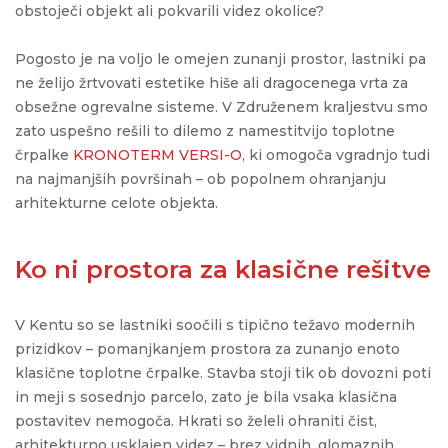
obstoječi objekt ali pokvarili videz okolice?
Pogosto je na voljo le omejen zunanji prostor, lastniki pa
ne želijo žrtvovati estetike hiše ali dragocenega vrta za
obsežne ogrevalne sisteme. V Združenem kraljestvu smo
zato uspešno rešili to dilemo z namestitvijo toplotne
črpalke
KRONOTERM VERSI-O
, ki omogoča vgradnjo tudi
na najmanjših površinah – ob popolnem ohranjanju
arhitekturne celote objekta.
Ko ni prostora za klasične rešitve
V Kentu s
o se lastniki
soočil
i
s
tipično
težavo
modernih
prizidkov
– pomanjkanjem
prostora
za
zunanjo
enoto
klasične
toplotne
črpalke
.
Stavba
stoji
tik
ob
dovozni
poti
in
meji
s
sosednjo
parcelo
,
zato
je
bila
vsaka
klasična
postavitev
nemogoča
.
Hkrati
so
želel
i
ohraniti
čist
,
arhitekturno
usklajen
videz
–
brez
vidnih
,
glomaznih