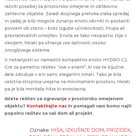
razviti posebej za prostorsko omejene in oblikovno
zahtevne objekte. Zaradi dvojnega pretoka zraka spredaj
in zadaj je bilo mogoče zunanjo enoto obrniti in postaviti
povsem ob steno – brez izgube učinkovitosti, hrupa ali
prezračevalnih omejitev. Enota se tako neopazno zlije z
okoljem, hkrati pa ohranja vse lastnosti visoko
zmogljivega sistema.
V notranjosti so namestili kompaktno enoto HYDRO C2.
Gre za pametno rešitev “vse v enem”, ki vse te ključne
dele združuje v eni sami, elegantni omari. Tako je bila
celotna strojnica urejena na minimalnem prostoru, hkrati
pa je bila montaža hitra in enostavna.
Iščete rešitev za ogrevanje v prostorsko omejenem
objektu?
Kontaktirajte nas
in pomagali vam bomo najti
popolno rešitev za vaš dom ali projekt.
Oznake:
HIŠA
,
IZKUŠNJE DOM
,
PRIZIDEK
,