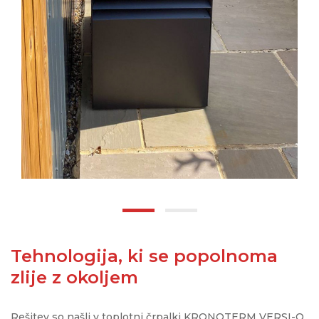
Tehnologija, ki se popolnoma
zlije z okoljem
Rešitev so našli v toplotni črpalki KRONOTERM VERSI-O,