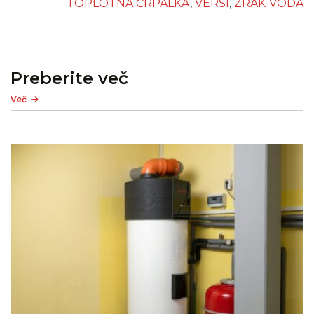
TOPLOTNA ČRPALKA
,
VERSI
,
ZRAK-VODA
Preberite več
Več