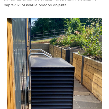
naprav
, ki bi
kvarile
podobo
objekta
.