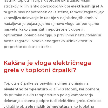
lastniki toplotnih črpalk sprožile skrb zaradi višjih
stroškov, ki jih lahko povzročijo vklopi
električnih grel
. A
ta grela niso nepotreben del sistema, temveč zagotavljajo
zanesljivo delovanje in udobje v najhladnejših dneh. V
nadaljevanju pojasnjujemo njihovo vlogo ter ponujamo
nasvete, kako zmanjšati nepotrebne vklope in
optimizirati porabo energije. S pravilnimi nastavitvami si
boste zagotovili visoko energetsko učinkovitost in
preprečite dodatne stroške.
Kakšna je vloga električnega
grela v toplotni črpalki?
Toplotne črpalke se praviloma dimenzionirajo na
bivalentno temperaturo
–5 ali –10 stopinj, kar pomeni,
da pri tako nizkih temperaturah poleg kompresorja
delovanje sistema podpre tudi električn
o grelo
. Grel
o
se
vključi le ob
zelo nizkih temperaturah
, ko toplotna