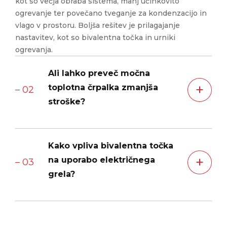
kot so večja obraba sistema, manj učinkovito
ogrevanje ter povečano tveganje za kondenzacijo in
vlago v prostoru. Boljša rešitev je prilagajanje
nastavitev, kot so bivalentna točka in urniki
ogrevanja.
Ali lahko preveč močna
+
toplotna črpalka zmanjša
– 02
stroške?
Ne nujno. Predimenzionirana toplotna črpalka večino
Kako vpliva bivalentna točka
časa ne bo delovala optimalno. Pravilno
+
dimenzionirana toplotna črpalka z ustreznimi
na uporabo električnega
– 03
nastavitvami bo zagotovila optimalno razmerje med
grela?
učinkovitostjo in stroški.
Bivalentna točka določa temperaturo, pri kateri se
električno grelo vklopi kot pomoč toplotni črpalki. Če