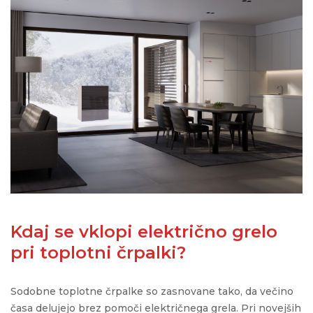
Kdaj se vklopi električno grelo
pri toplotni črpalki?
Sodobne toplotne črpalke so zasnovane tako, da večino
časa delujejo brez pomoči električnega grela. Pri novejših