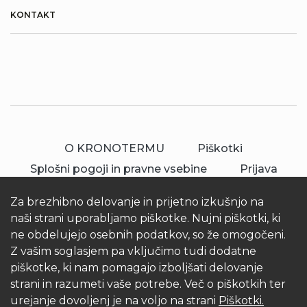
KONTAKT
O KRONOTERMU
Piškotki
Splošni pogoji in pravne vsebine
Prijava
Za brezhibno delovanje in prijetno izkušnjo na
naši strani uporabljamo piškotke. Nujni piškotki, ki
ne obdelujejo osebnih podatkov, so že omogočeni.
Z vašim soglasjem pa vključimo tudi dodatne
piškotke, ki nam pomagajo izboljšati delovanje
© 2026 Kronoterm | vse pravice pridržane.
strani in razumeti vaše potrebe. Več o piškotkih ter
KRONOTERM d.o.o.
urejanje dovoljenj je na voljo na strani
Piškotki.