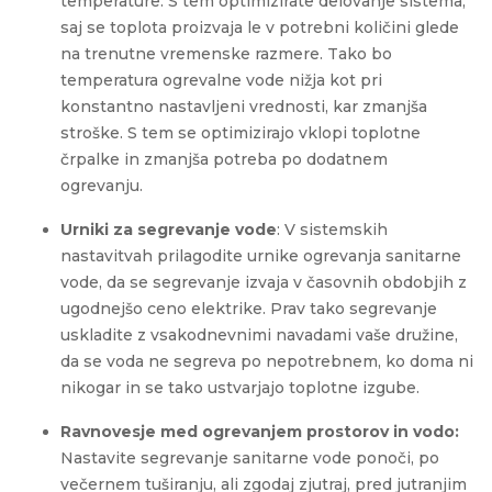
temperature. S tem optimizirate delovanje sistema,
saj se toplota proizvaja le v potrebni količini glede
na trenutne vremenske razmere. Tako bo
temperatura ogrevalne vode nižja kot pri
konstantno nastavljeni vrednosti, kar zmanjša
stroške. S tem se optimizirajo vklopi toplotne
črpalke in zmanjša potreba po dodatnem
ogrevanju.
Urniki za segrevanje vode
: V sistemskih
nastavitvah prilagodite urnike ogrevanja sanitarne
vode, da se segrevanje izvaja v časovnih obdobjih z
ugodnejšo ceno elektrike. Prav tako segrevanje
uskladite z vsakodnevnimi navadami vaše družine,
da se voda ne segreva po nepotrebnem, ko doma ni
nikogar in se tako ustvarjajo toplotne izgube.
Ravnovesje med ogrevanjem prostorov in vodo:
Nastavite segrevanje sanitarne vode ponoči, po
večernem tuširanju, ali zgodaj zjutraj, pred jutranjim