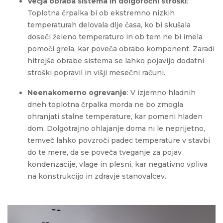
Večja obraba sistema in dolgoročni stroški
:
Toplotna črpalka bi ob ekstremno nizkih
temperaturah delovala dlje časa, ko bi skušala
doseči želeno temperaturo in ob tem ne bi imela
pomoči grela, kar poveča obrabo komponent. Zaradi
hitrejše obrabe sistema se lahko pojavijo dodatni
stroški popravil in višji mesečni računi.
Neenakomerno ogrevanje
: V izjemno hladnih
dneh toplotna črpalka morda ne bo zmogla
ohranjati stalne temperature, kar pomeni hladen
dom. Dolgotrajno ohlajanje doma ni le neprijetno,
temveč lahko povzroči padec temperature v stavbi
do te mere, da se poveča tveganje za pojav
kondenzacije, vlage in plesni, kar negativno vpliva
na konstrukcijo in zdravje stanovalcev.