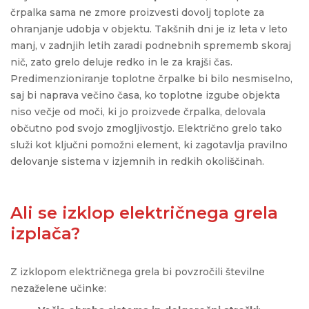
črpalka sama ne zmore proizvesti dovolj toplote za
ohranjanje udobja v objektu. Takšnih dni je iz leta v leto
manj
, v zadnjih letih zaradi podnebnih sprememb skoraj
nič
,
zato grel
o
deluje redko in le za krajši čas.
Predimenzioniranje toplotne črpalke bi bilo nesmiselno,
saj bi naprava večino časa, ko toplotne izgube objekta
niso večje od moči, ki jo proizvede črpalka
, delovala
občutno pod svojo zmogljivostjo
. Električn
o
grel
o
tako
služi kot ključni pomožni element, ki zagotavlja pravilno
delovanje sistema v izjemnih in redkih okoliščinah.
Ali se izklop električnega grela
izplača?
Z izklopom električnega grela bi povzročili številne
nezaželene učinke: