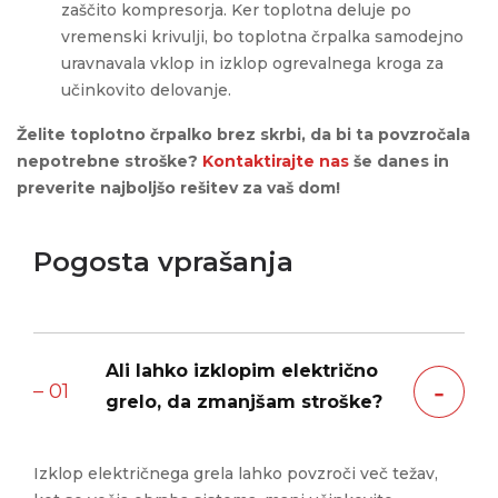
zaščito kompresorja. Ker toplotna deluje po
vremenski krivulji, bo toplotna črpalka samodejno
uravnavala vklop in izklop ogrevalnega kroga za
učinkovito delovanje.
Želite toplotno črpalko brez skrbi, da bi ta povzročala
nepotrebne stroške?
Kontaktirajte nas
še danes in
preverite najboljšo rešitev za vaš dom!
Pogosta vprašanja
Ali lahko izklopim električno
‐
– 01
grelo, da zmanjšam stroške?
Izklop električnega grela lahko povzroči več težav,