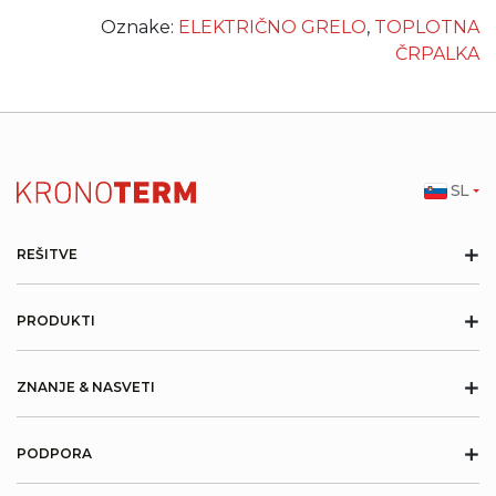
je nastavljena previsoko, se grelo lahko aktivira
Oznake:
ELEKTRIČNO GRELO
,
TOPLOTNA
prepogosto in poveča stroške električne energije.
ČRPALKA
Pravilna nastavitev bivalentne točke lahko zmanjša
nepotrebno rabo grela in izboljša energetsko
učinkovitost.
SL
+
REŠITVE
+
PRODUKTI
+
ZNANJE & NASVETI
+
PODPORA