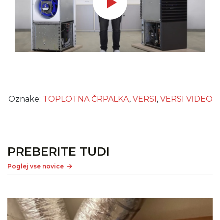
Oznake:
TOPLOTNA ČRPALKA
,
VERSI
,
VERSI VIDEO
PREBERITE TUDI
Poglej vse novice