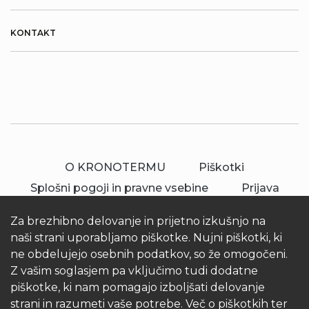
KONTAKT
O KRONOTERMU
Piškotki
Splošni pogoji in pravne vsebine
Prijava
Za brezhibno delovanje in prijetno izkušnjo na
naši strani uporabljamo piškotke. Nujni piškotki, ki
ne obdelujejo osebnih podatkov, so že omogočeni.
Z vašim soglasjem pa vključimo tudi dodatne
piškotke, ki nam pomagajo izboljšati delovanje
© 2026 Kronoterm | vse pravice pridržane.
strani in razumeti vaše potrebe. Več o piškotkih ter