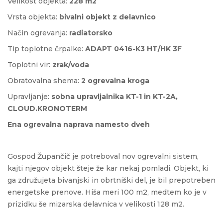
Velikost objekta:
228 m2
Vrsta objekta:
bivalni objekt z delavnico
Način ogrevanja:
radiatorsko
Tip toplotne črpalke:
ADAPT 0416-K3 HT/HK 3F
Toplotni vir:
zrak/voda
Obratovalna shema:
2 ogrevalna kroga
Upravljanje:
sobna upravljalnika KT-1 in KT-2A,
CLOUD.KRONOTERM
Ena ogrevalna naprava namesto dveh
Gospod Župančič je potreboval nov ogrevalni sistem,
kajti njegov objekt šteje že kar nekaj pomladi. Objekt, ki
ga združujeta bivanjski in obrtniški del, je bil prepotreben
energetske prenove. Hiša meri 100 m2, medtem ko je v
prizidku še mizarska delavnica v velikosti 128 m2.