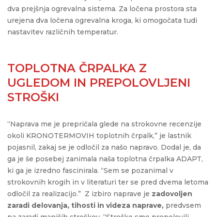
dva prejšnja ogrevalna sistema. Za ločena prostora sta
urejena dva ločena ogrevalna kroga, ki omogočata tudi
nastavitev različnih temperatur.
TOPLOTNA ČRPALKA Z
UGLEDOM IN PREPOLOVLJENI
STROŠKI
“Naprava me je prepričala glede na strokovne recenzije
okoli KRONOTERMOVIH toplotnih črpalk,” je lastnik
pojasnil, zakaj se je odločil za našo napravo. Dodal je, da
ga je še posebej zanimala naša toplotna črpalka ADAPT,
ki ga je izredno fascinirala. “Sem se pozanimal v
strokovnih krogih in v literaturi ter se pred dvema letoma
odločil za realizacijo.”
Z izbiro naprave je
zadovoljen
zaradi delovanja, tihosti in videza naprave,
predvsem