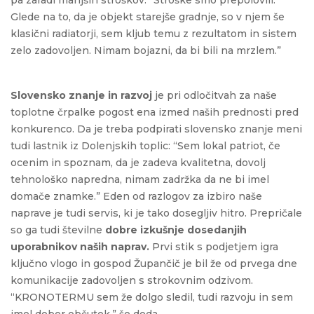
pa zaradi manjših stroškov. “Stroške smo prepolovili.
Glede na to, da je objekt starejše gradnje, so v njem še
klasični radiatorji, sem kljub temu z rezultatom in sistem
zelo zadovoljen. Nimam bojazni, da bi bili na mrzlem.”
Slovensko znanje in razvoj
je pri odločitvah za naše
toplotne črpalke pogost ena izmed naših prednosti pred
konkurenco. Da je treba podpirati slovensko znanje meni
tudi lastnik iz Dolenjskih toplic: “Sem lokal patriot, če
ocenim in spoznam, da je zadeva kvalitetna, dovolj
tehnološko napredna, nimam zadržka da ne bi imel
domače znamke.” Eden od razlogov za izbiro naše
naprave je tudi servis, ki je tako dosegljiv hitro. Prepričale
so ga tudi številne
dobre izkušnje dosedanjih
uporabnikov naših naprav.
Prvi stik s podjetjem igra
ključno vlogo in gospod Župančič je bil že od prvega dne
komunikacije zadovoljen s strokovnim odzivom.
“KRONOTERMU sem že dolgo sledil, tudi razvoju in sem