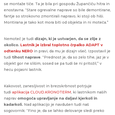
se montaže tiče. Ta je bila pri gospodu Župančiču hitra in
enostavna. “Stare ogrevalne naprave so bile demontirane,
fantje so strokovno zmontirali napravo, ki stoji ob hiši.
Montirana je tako kot mora biti od objekta in ni moteča.”
Nemoteč je tudi
dizajn, ki je ustvarjen, da se zlije z
okolico.
Lastnik je izbral toplotno črpalko ADAPT v
odtenku NERO
in pravi, da mu je dizajn všeč. Izpostavil je
tudi
tihost naprave
. “Prednost je, da so zelo tihe, jaz je v
objekt gor ne slišim, sosed se pa tudi še ni pritožil,” v
hecu pojasni lastnik.
Kakovost, zanesljivost in brezskrbnost potrjuje
tudi
aplikacija CLOUD.KRONOTERM
, ki lastnikom naših
naprav
omogoča upravljanje na daljavi kjerkoli in
kadarkoli.
Nad aplikacijo je navdušen tudi naš
sogovornik: “Fino je, da se lahko delovanje sledi preko