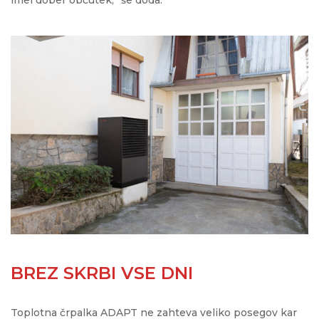
imel dober občutek,” še doda.
BREZ SKRBI VSE DNI
Toplotna črpalka ADAPT ne zahteva veliko posegov kar