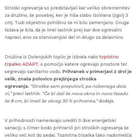
Stroški ogrevanja so predstavljali kar veliko obremenitev
za družino, še posebej, ker je hiša slabo izolirana (zgolj 3
cm). Tudi objektno pohištvo še ni bilo zamenjano. Druga
težava je bila, da je imel lastnik prej kar dve ogrevalni
napravi, eno za stanovanjski del in drugo za delavnico.
Družina iz Dolenjskih toplic je izbrala našo
toplotno
črpalko ADAPT,
s pomočjo katere ogrevajo prostore ter
segrevajo sanitarno vodo.
Prihranek v primerjavi z drvi je
velik, znaša polovico prejšnjega stroška
ogrevanja.
“Stroške sem prepolovil, pa nobenega dela
ni,”
pravi lastnik.
“Če bi dali še nova okna in novo fasado
še 8 cm, bi imeli še okrog 30 % prihranka,”
dodaja.
V prihodnosti nameravajo urediti ti dve energetski
sanaciji, s čimer bodo prihranili pri stroških ogrevanja še
veliko več kot do sedaj. Toplotna črpalka tako nadomešča