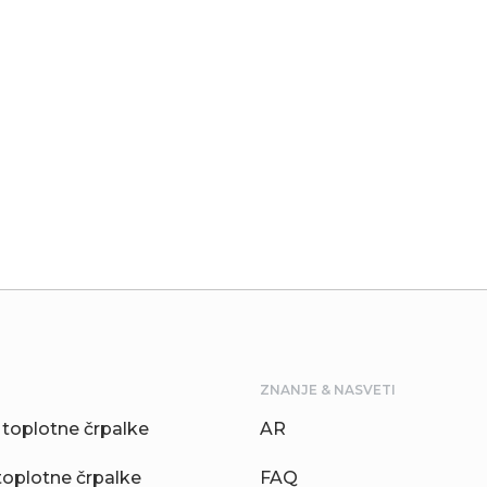
ZNANJE & NASVETI
toplotne črpalke
AR
toplotne črpalke
FAQ