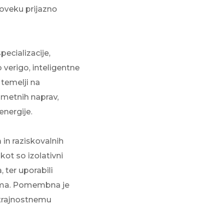
človeku prijazno
Poslovni in javni objekti
OTERM
Portal za partnerje
 si lahko
palke
o –
Vir informacij in orodja za
pomoč pooblaščenim
partnerjem
Segrevanje sanitarne vode
pecializacije,
o verigo, inteligentne
Ogrevanje in hlajenje poslovnih
temelji na
prostorov
metnih naprav,
Izkoriščanje odpadne toplote
energije.
Po meri
Zemljevid toplotnih črpalk
 in raziskovalnih
 kot so izolativni
Izkušnje naših strank
, ter uporabili
doma. Pomembna je
 trajnostnemu