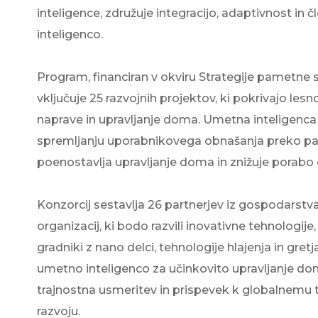
Showroom
inteligence, združuje integracijo, adaptivnost in 
Udobje doma
WPG
CLOUD.KRON
Naš razstavni prostor, kjer
inteligenco.
ogledate naše toplotne čr
Upravljanje na daljav
WPL
kjerkoli in kadarkoli
Topla voda
Program, financiran v okviru Strategije pametne s
vključuje 25 razvojnih projektov, ki pokrivajo lesn
Topel dom
naprave in upravljanje doma. Umetna inteligenca 
Zemljevid toplotnih črpalk
spremljanju uporabnikovega obnašanja preko pa
Izkušnje naših strank
poenostavlja upravljanje doma in znižuje porabo 
Konzorcij sestavlja 26 partnerjev iz gospodarstva
organizacij, ki bodo razvili inovativne tehnologije,
gradniki z nano delci, tehnologije hlajenja in gretja
umetno inteligenco za učinkovito upravljanje 
trajnostna usmeritev in prispevek k globalnemu
razvoju.