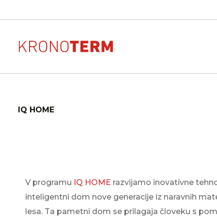
AR
Tehnična podp
IQ HOME
Ogrevalne toplotne črpalke
Oglejte si videz, postavitev
Za vašo napravo bod
velikost toplotne črpalke
poskrbeli odzivni, str
domu
prijazni serviserji
ADAPT 2
Prenosi
Naročilo letne
GEOS
Prenosi dokumentov naši
pregleda
V programu
IQ HOME
razvijamo inovativne tehno
produktov
Prijavo lahko podate 
ETERA
izpolnitvijo obrazca
inteligentni dom nove generacije iz naravnih mat
MAX
lesa. Ta pametni dom se prilagaja človeku s p
ADAPT