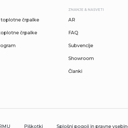
ZNANJE & NASVETI
toplotne črpalke
AR
toplotne črpalke
FAQ
rogram
Subvencije
Showroom
Članki
RMU
Piškotki
Splošni pogoji in pravne vsebin