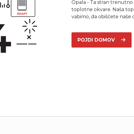
Opala - Ta stran trenutno
Poslovni in javni objekti
toplotne okvare. Naša top
OTERM
Portal za partnerje
 si lahko
palke
o –
Vir informacij in orodja za
vabimo, da obiščete naše 
pomoč pooblaščenim
partnerjem
Segrevanje sanitarne vode
POJDI DOMOV
Ogrevanje in hlajenje poslovnih
prostorov
Izkoriščanje odpadne toplote
Po meri
Zemljevid toplotnih črpalk
Izkušnje naših strank