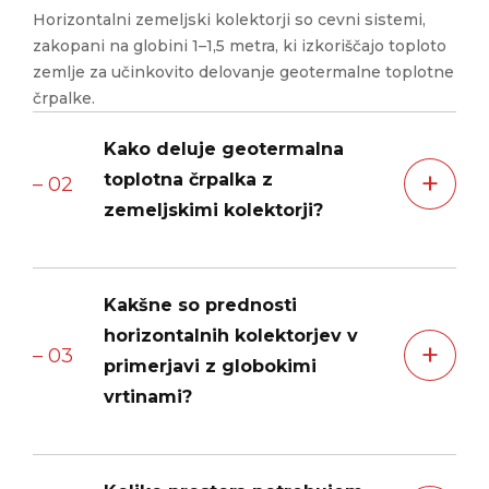
Horizontalni zemeljski kolektorji so cevni sistemi,
zakopani na globini 1–1,5 metra, ki izkoriščajo toploto
zemlje za učinkovito delovanje geotermalne toplotne
črpalke.
Kako deluje geotermalna
+
toplotna črpalka z
– 02
zemeljskimi kolektorji?
Geotermalna toplotna črpalka odvzema toploto iz
Kakšne so prednosti
zemlje prek kolektorjev, jo s pomočjo hladiva
prenese v sistem ter jo nato uporabi za ogrevanje,
horizontalnih kolektorjev v
+
– 03
hlajenje in pripravo sanitarne vode.
primerjavi z globokimi
vrtinami?
Horizontalni kolektorji so cenovno dostopnejši, ne