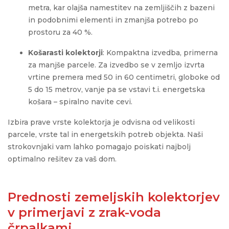
metra, kar olajša namestitev na zemljiščih z bazeni
in podobnimi elementi in
zmanjša potrebo po
prostoru za 40 %.
Košarasti kolektorji
: Kompaktna izvedba, primerna
za manjše parcele. Za izvedbo se v zemljo izvrta
vrtine premera med 50 in 60 centimetri, globoke od
5 do 15 metrov, vanje pa se vstavi t.i. energetska
košara – spiralno navite cevi.
Izbira prave vrste kolektorja je odvisna od velikosti
parcele, vrste tal in energetskih potreb objekta. Naši
strokovnjaki vam lahko pomagajo poiskati najbolj
optimalno rešitev za vaš dom.
Prednosti zemeljskih kolektorjev
v primerjavi z zrak-voda
črpalkami