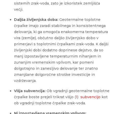
sistemih zrak-voda, zato je izkoristek zemljišča
večji.
Daljša življenjska doba:
Geotermalne toplotne
črpalke imajo zaradi stabilnega in konsistentnega
delovanja, ki ga omogoča enakomerna temperatura
vira (zemlje), občutno daljšo življenjsko dobo v
primerjavi s toplotnimi črpalkami zrak-voda. K daljši
življenjski dobi dodatno doprinese dejstvo, da so
manj izpostavljene temperaturnim nihanjem in
zunanjim vremenskim vplivom, kar pomeni
dolgotrajno in zanesljivo delovanje ter znatno
zmanjšane dolgoročne stroške investicije in
vzdrževanja.
Višja subvencija:
Ob vgradnji geotermalne toplotne
črpalke boste prejeli trikrat višjo (
1
)
subvencijo
kot
ob vgradnji toplotne črpalke zrak-voda.
Ni izpostavljena vremenskim vplivom: