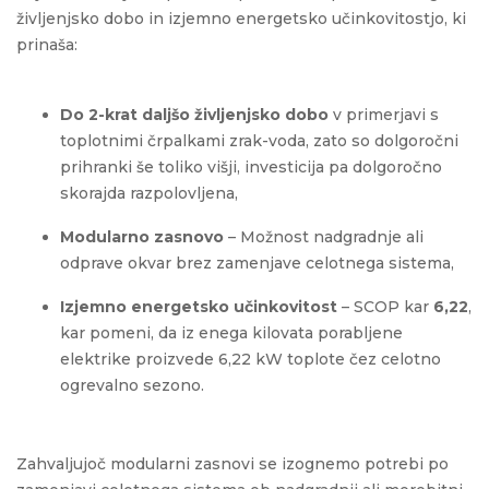
življenjsko dobo in izjemno energetsko učinkovitostjo, ki
prinaša:
Do 2-krat daljšo življenjsko dobo
v primerjavi s
toplotnimi črpalkami zrak-voda, zato so dolgoročni
prihranki še toliko višji, investicija pa dolgoročno
skorajda razpolovljena,
Modularno zasnovo
– Možnost nadgradnje ali
odprave okvar brez zamenjave celotnega sistema,
Izjemno energetsko učinkovitost
– SCOP kar
6,22
,
kar pomeni, da iz enega kilovata porabljene
elektrike proizvede 6,22 kW toplote čez celotno
ogrevalno sezono.
Zahvaljujoč modularni zasnovi se izognemo potrebi po