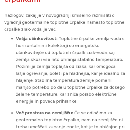
Razlogov, zakaj je v novogradnji smiselno razmisliti o
vgradnji geotermalne toplotne črpalke namesto toplotne
črpalke zrak-voda, je več:
Večja učinkovitost:
Toplotne črpalke zemlja-voda s
horizontalnimi kolektorji so energetsko
učinkovitejše od toplotnih črpalk zrak-voda, saj
zemlja skozi vse leto ohranja stabilno temperaturo.
Pozimi je zemlja toplejša od zraka, kar omogoča
lažje ogrevanje, poleti pa hladnejša, kar je idealno za
hlajenje. Stabilna temperatura zemlje pomeni
manjšo potrebo po delu toplotne črpalke za dosego
želene temperature, kar zniža porabo električne
energije in poveča prihranke.
Več prostora na zemljišču:
Če se odločimo za
geotermalno toplotno črpalko, nam na zemljišče ni
treba umeščati zunanje enote, kot je to običajno pri