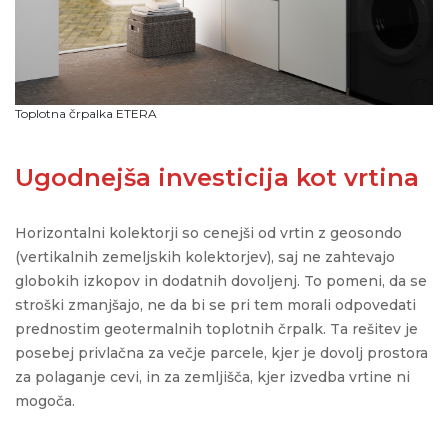
Toplotna črpalka ETERA
Ugodnejša investicija kot vrtina
Horizontalni kolektorji so
cenejši od
vrtin
z
geosondo
(vertikalnih zemeljskih kolektorjev)
, saj ne zahtevajo
globokih izkopov
in dodatnih dovoljenj
. To pomeni, da se
stroški zmanjšajo, ne da bi
se
pri tem
morali odpovedati
prednosti
m
geotermalnih toplotnih črpalk
. Ta rešitev je
posebej privlačna za večje parcele, kjer je dovolj prostora
za polaganje cevi, in za zemljišča, kjer izvedba vrtine ni
mogoča.