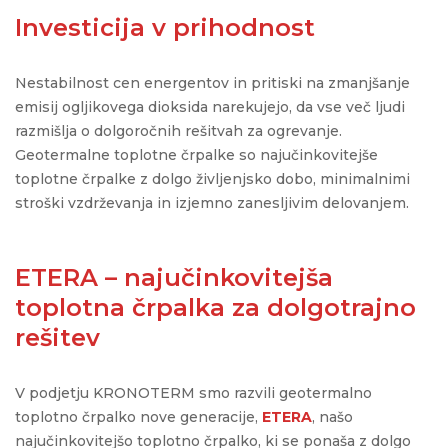
Investicija v prihodnost
Nestabilnost cen energentov in pritiski na zmanjšanje
emisij ogljikovega dioksida narekujejo, da vse več ljudi
razmišlja o dolgoročnih rešitvah za ogrevanje.
Geotermalne toplotne črpalke
so najučinkovitejše
toplotne črpalke z
dolgo življenjsko dobo
, minimaln
imi
strošk
i
vzdrževanja in izjemno zanesljiv
im
delovanje
m
.
ETERA – najučinkovitejša
toplotna črpalka za dolgotrajno
rešitev
V podjetju KRONOTERM smo razvili geotermalno
toplotno črpalko nove generacije,
ETERA
, našo
najučinkovitejšo toplotno črpalko, ki se ponaša z dolgo