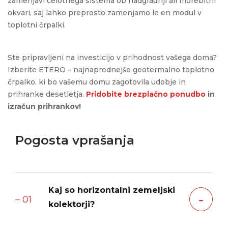
zamenjavi celotnega sistema ob nadgradnji ali morebitni
okvari, saj lahko preprosto zamenjamo le en modul v
toplotni črpalki.
Ste pripravljeni na investicijo v prihodnost vašega doma?
Izberite ETERO – najnaprednejšo geotermalno toplotno
črpalko, ki bo vašemu domu zagotovila udobje in
prihranke desetletja.
Pridobite brezplačno ponudbo
in
izračun prihrankov!
Pogosta vprašanja
Kaj so horizontalni zemeljski
‐
– 01
kolektorji?