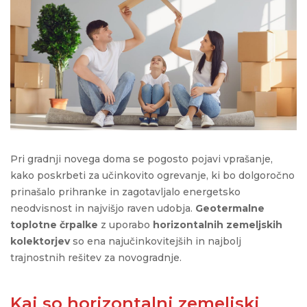
Pri gradnji novega doma se pogosto pojavi vprašanje,
kako poskrbeti za učinkovito ogrevanje, ki bo dolgoročno
prinašalo prihranke in zagotavljalo energetsko
neodvisnost
in najvišjo raven udobja
.
Geotermalne
toplotne črpalke
z uporabo
horizontalnih zemeljskih
kolektorjev
so ena najučinkovitejših in najbolj
trajnostnih rešitev za novogradnje.
Kaj so horizontalni zemeljski