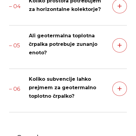
Koliko prostora potrebujem
zahtevajo dovoljenj za vrtanje in omogočajo hitro in
+
– 04
enostavno vgradnjo pri novogradnjah.
za horizontalne kolektorje?
Površina potrebna za kolektorje je približno 1,5 do 2
Ali geotermalna toplotna
m² na vsak m² ogrevane površine objekta. Spiralni in
+
košarasti kolektorji potrebujejo manj prostora.
črpalka potrebuje zunanjo
– 05
enoto?
Ne, sistem je v celoti pod zemljo, kar pomeni več
Koliko subvencije lahko
prostora okoli hiše in tiho delovanje brez zunanjih
+
ventilatorjev.
prejmem za geotermalno
– 06
toplotno črpalko?
Geotermalne toplotne črpalke so upravičene do
trikrat višje subvencije kot zrak-voda sistemi, kar
znatno zmanjša začetno investicijo.