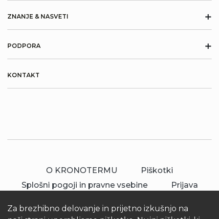
+
ZNANJE & NASVETI
+
PODPORA
KONTAKT
O KRONOTERMU
Piškotki
Splošni pogoji in pravne vsebine
Prijava
Za brezhibno delovanje in prijetno izkušnjo na