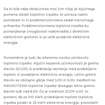
Da bi bila naša obračunska moč čim nižja, je ključnega
pomena izbrati toplotno črpalko, ki ustreza našim
potrebam in ni poddimenzionirana zaradi trenutnega
prihranka. Poddimenzionirana toplotna črpalka bo
pomanjkanje zmogljivosti nadoknadila z direktnim
električnim grelcem, ki je velik porabnik električne
energije.
Pomembno je tudi, da izberemo visoko učinkovito
toplotno črpalko. Ključni kazalnik učinkovitosti je grelno
število (SCOP), ki predstavlja razmerje med pridobljeno
toploto in porabljeno električno energijo. Letno grelno
število se običajno giblje med 3,00 in 5,00, medtem ko
KRONOTERM toplotne črpalke dosegajo letno grelno
število tudi nad 8,00. Če je vrednost SCOP 4,00, to
pomeni, da za 100 kWh pridobljene toplote toplotna
črpalka porabi le 25 kWh električne energije, preostalih