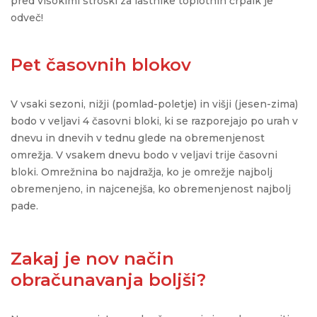
pred visokimi
stroški za lastnike toplotnih črpalk je
odveč!
Pet časovnih blokov
V vsaki sezoni, nižji (pomlad-poletje) in višji (jesen-zima)
bodo v veljavi 4 časovni bloki, ki se razporejajo po urah v
dnevu in dnevih v tednu glede na obremenjenost
omrežja.
V vsakem dnevu bodo v veljavi trije časovni
bloki.
Omrežnina bo najdražja, ko je omrežje najbolj
obremenjeno
,
in najcenejša, ko obremenjenost najbolj
pade
.
Zakaj je nov način
obračunavanja boljši?