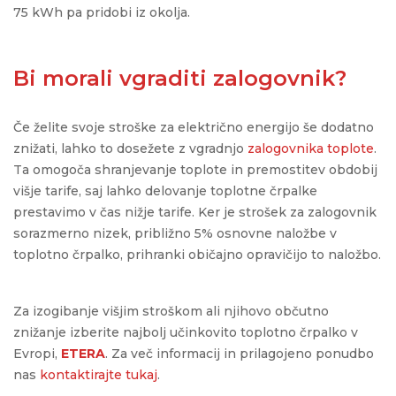
75 kWh pa pridobi iz okolja.
Bi morali vgraditi zalogovnik?
Če želite svoje stroške za električno energijo še dodatno
znižati, lahko to dosežete z vgradnjo
zalogovnika toplote
.
Ta omogoča shranjevanje toplote in premostitev obdobij
višje tarife, saj lahko delovanje toplotne črpalke
prestavimo v čas nižje tarife. Ker je strošek za zalogovnik
sorazmerno nizek, približno 5% osnovne naložbe v
toplotno črpalko, prihranki običajno opravičijo to naložbo.
Za izogibanje višjim stroškom ali njihovo občutno
znižanje izberite najbolj učinkovito toplotno črpalko v
Evropi,
ETERA
. Za več informacij in prilagojeno ponudbo
nas
kontaktirajte tukaj
.