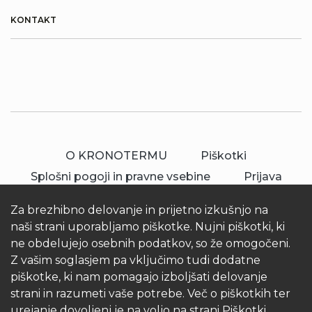
KONTAKT
O KRONOTERMU
Piškotki
Splošni pogoji in pravne vsebine
Prijava
Za brezhibno delovanje in prijetno izkušnjo na
naši strani uporabljamo piškotke. Nujni piškotki, ki
ne obdelujejo osebnih podatkov, so že omogočeni.
Z vašim soglasjem pa vključimo tudi dodatne
piškotke, ki nam pomagajo izboljšati delovanje
© 2026 Kronoterm | vse pravice pridržane.
strani in razumeti vaše potrebe. Več o piškotkih ter
KRONOTERM d.o.o.
urejanje dovoljenj je na voljo na strani
Piškotki.