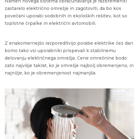
Namen novega sistema obračunavanja je razbremeniti
zastarelo električno omrežje in zagotoviti, da bo kos
povečani uporabi sodobnih in ekoloških rešitev, kot so
toplotne črpalke in električni avtomobili.
Z enakomernejšo razporeditvijo porabe elektrike čez dan
bomo tako vsi uporabniki prispevali k stabilnemu
delovanju električnega omrežja. Cene omrežnine bodo
zato najvišje takrat, ko je omrežje najbolj obremenjeno, in
najnižje, ko je obremenjenost najmanjša.