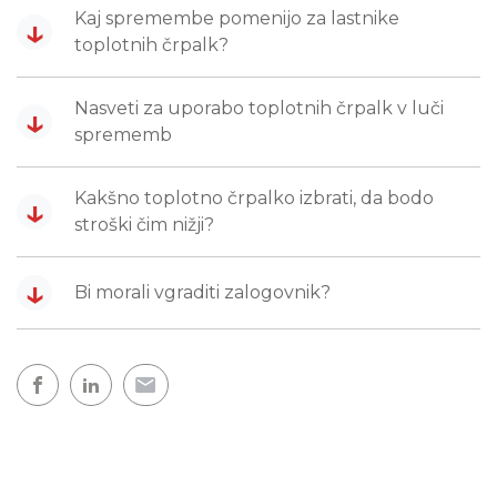
Kaj spremembe pomenijo za lastnike
↓
toplotnih črpalk?
Nasveti za uporabo toplotnih črpalk v luči
↓
sprememb
Kakšno toplotno črpalko izbrati, da bodo
↓
stroški čim nižji?
↓
Bi morali vgraditi zalogovnik?