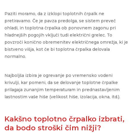
Paziti moramo, da z izklopi toplotnih črpalk ne
pretiravamo. Če je pavza predolga, se sistem preveč
ohladi, in toplotna črpalka ob ponovnem zagonu pri
hladnejših pogojih vključi tudi električni grelec. To
povzroči konično obremenitev električnega omrežja, ki je
bistveno višja, kot če bi toplotna črpalka delovala
normalno.
Najboljša izbira je ogrevanje po vremensko vodeni
krivulji, kar pomeni, da se delovanje toplotne črpalke
prilagaja zunanjim temperaturam in prednastavljenim
lastnostim vaše hiše (velikost hiše, izolacija, okna, itd.).
Kakšno toplotno črpalko izbrati,
da bodo stroški čim nižji?