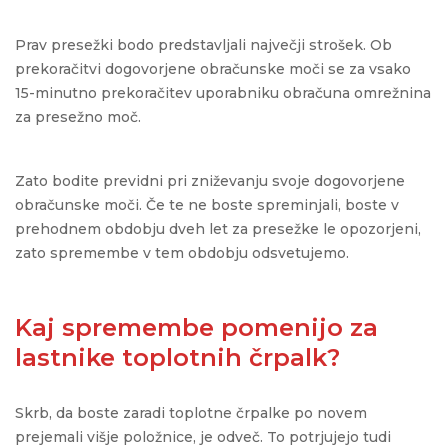
Prav presežki bodo predstavljali največji strošek. Ob
prekoračitvi dogovorjene obračunske moči se za vsako
15-minutno prekoračitev uporabniku obračuna omrežnina
za presežno moč.
Zato bodite previdni pri zniževanju svoje dogovorjene
obračunske moči. Če te ne boste spreminjali, boste v
prehodnem obdobju dveh let za presežke le opozorjeni,
zato spremembe v tem obdobju odsvetujemo.
Kaj spremembe pomenijo za
lastnike toplotnih črpalk?
Skrb, da boste zaradi toplotne črpalke po novem
prejemali višje položnice, je odveč.
To potrjujejo tudi