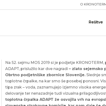
O KRONOTER
Rešitve
ora
Pogosto zastavljena
Prijava servisa
Sanitarne toplotne črpalke
 in
o
Prijavo za servis lahko podate
vprašanja
 v vašem
okovni in
z izpolnitvijo obrazca na
Na 52. sejmu MOS 2019 si je podjetje KRONOTERM, po
Odgovori na najpogostejša
povezavi
vprašanja, ki smo jih prejeli
ADAPT, prislužilo kar dve nagradi
– zlato sejemsko p
Obrtno podjetniške zbornice Slovenije.
Slednje smo
ESSENTA
toplotne črpalke, na kar smo še posebej ponosni. Vis
ga
Subvencije
Podaljšano jamstvo
MAX
S
h
Aktualni podatki o možnosti
Ob nakupu toplotne črpalke
tipa zrak – voda, zaznamujejo izjemno visoka energe
prihrankov pri nakupu toplotne
si zmanjšate skrbi glede
z
delovanje ter nenazadnje tudi vizualna prilagodljivos
črpalke
vzdrževanja naprave
T
S
toplotna črpalka ADAPT že osvojila vrh na evrops
slovenske strokovne komisije, kar nam daje še 