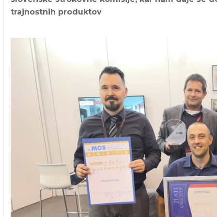
Poslovni in javni objekti
trajnostnih produktov
OTERM
Portal za partnerje
 si lahko
palke
o –
Vir informacij in orodja za
pomoč pooblaščenim
partnerjem
Segrevanje sanitarne vode
Ogrevanje in hlajenje poslovnih
prostorov
Izkoriščanje odpadne toplote
Po meri
Zemljevid toplotnih črpalk
Izkušnje naših strank