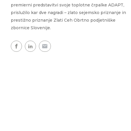
Showroom
premierni predstavitvi svoje toplotne črpalke ADAPT,
Udobje doma
WPG
CLOUD.KRON
Naš razstavni prostor, kjer
prislužilo kar dve nagradi – zlato sejemsko priznanje in
ogledate naše toplotne čr
Upravljanje na daljav
WPL
prestižno priznanje Zlati Ceh Obrtno podjetniške
kjerkoli in kadarkoli
zbornice Slovenije.
Topla voda
Topel dom
Zemljevid toplotnih črpalk
Izkušnje naših strank