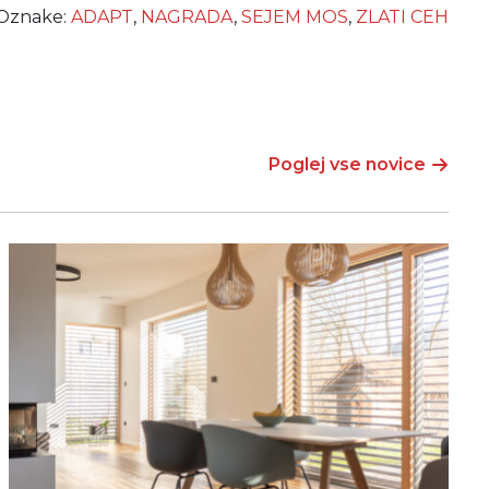
Oznake:
ADAPT
,
NAGRADA
,
SEJEM MOS
,
ZLATI CEH
Poglej vse novice