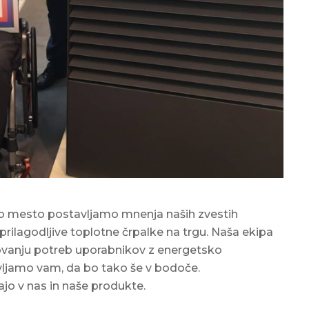
o mesto postavljamo mnenja naših zvestih
j prilagodljive toplotne črpalke na trgu. Naša ekipa
vanju potreb uporabnikov z energetsko
avljamo vam, da bo tako še v bodoče.
o v nas in naše produkte.