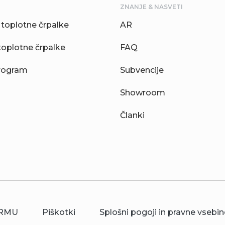
ZNANJE & NASVETI
toplotne črpalke
AR
toplotne črpalke
FAQ
rogram
Subvencije
Showroom
Članki
RMU
Piškotki
Splošni pogoji in pravne vsebin