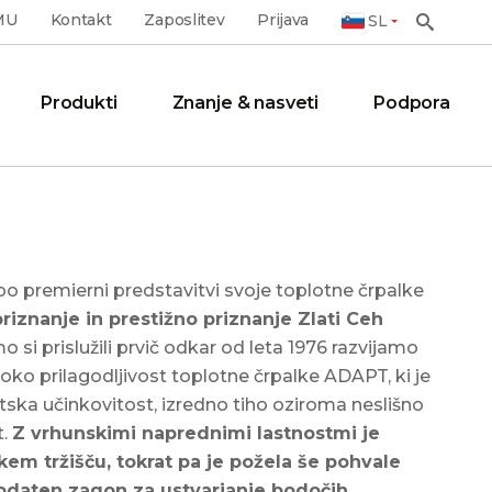
MU
Kontakt
Zaposlitev
Prijava
SL
Produkti
Znanje & nasveti
Podpora
Letni pregled
Reference
Dodatni program
Članki
Redno vzdrževanje podaljša
življenjsko dobo in poveča
 premierni predstavitvi svoje toplotne črpalke
učinkovitost delovanja
riznanje in prestižno priznanje Zlati Ceh
 si prislužili prvič odkar od leta 1976 razvijamo
TOPLA VODA BREZ SKRBI: ESSENTA
CLOUD.KRONOTERM
HLAJENJE S TOPLOTNO ČRPALKO –
oko prilagodljivost toplotne črpalke ADAPT, ki je
Registracija moje
V DRUŽINSKI HIŠI V SVETEM
PAMETNA ALTERNATIVA
Upravljalnik KT-1 in KT-2A
sanitarne toplotne
TOMAŽU
KLIMATSKIM NAPRAVAM
tska učinkovitost, izredno tiho oziroma neslišno
črpalke
t.
Z vrhunskimi naprednimi lastnostmi je
Hidravlične enote
ENA TOPLOTNA ČRPALKA ZA VSE:
PREKLOPITE TOPLOTNO
Dodatne storitve na voljo
kem tržišču, tokrat pa je požela še pohvale
registriranim uporabnikom
KAKO OGREVATI BAZEN, HIŠO IN
ČRPALKO NA LETNI REŽIM IN
Hranilniki tople sanitarne vode
dodaten zagon za ustvarjanje bodočih