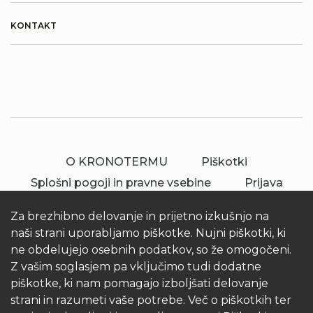
KONTAKT
O KRONOTERMU
Piškotki
Splošni pogoji in pravne vsebine
Prijava
Za brezhibno delovanje in prijetno izkušnjo na
naši strani uporabljamo piškotke. Nujni piškotki, ki
ne obdelujejo osebnih podatkov, so že omogočeni.
Z vašim soglasjem pa vključimo tudi dodatne
piškotke, ki nam pomagajo izboljšati delovanje
© 2026 Kronoterm | vse pravice pridržane.
strani in razumeti vaše potrebe. Več o piškotkih ter
KRONOTERM d.o.o.