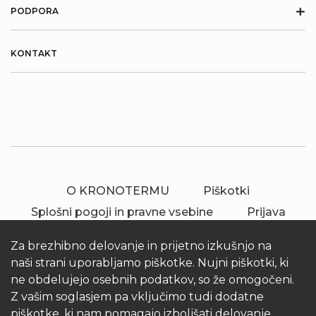
+
PODPORA
KONTAKT
O KRONOTERMU
Piškotki
Splošni pogoji in pravne vsebine
Prijava
Za brezhibno delovanje in prijetno izkušnjo na
naši strani uporabljamo piškotke. Nujni piškotki, ki
ne obdelujejo osebnih podatkov, so že omogočeni.
Z vašim soglasjem pa vključimo tudi dodatne
piškotke, ki nam pomagajo izboljšati delovanje