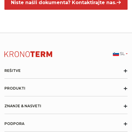
Niste našli dokumenta? Kontaktirajte nas.
SL
+
REŠITVE
+
PRODUKTI
+
ZNANJE & NASVETI
+
PODPORA