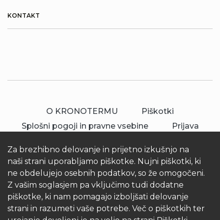
KONTAKT
O KRONOTERMU
Piškotki
Splošni pogoji in pravne vsebine
Prijava
Za brezhibno delovanje in prijetno izkušnjo na
naši strani uporabljamo piškotke. Nujni piškotki, ki
ne obdelujejo osebnih podatkov, so že omogočeni.
Z vašim soglasjem pa vključimo tudi dodatne
piškotke, ki nam pomagajo izboljšati delovanje
© 2026 Kronoterm | vse pravice pridržane.
strani in razumeti vaše potrebe. Več o piškotkih ter
KRONOTERM d.o.o.