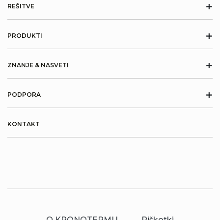
+
REŠITVE
+
PRODUKTI
+
ZNANJE & NASVETI
+
PODPORA
KONTAKT
O KRONOTERMU
Piškotki