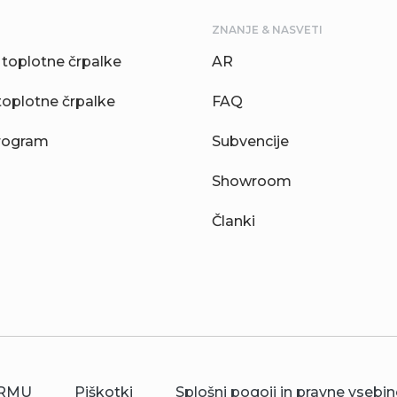
ZNANJE & NASVETI
toplotne črpalke
AR
toplotne črpalke
FAQ
rogram
Subvencije
Showroom
Članki
RMU
Piškotki
Splošni pogoji in pravne vsebin