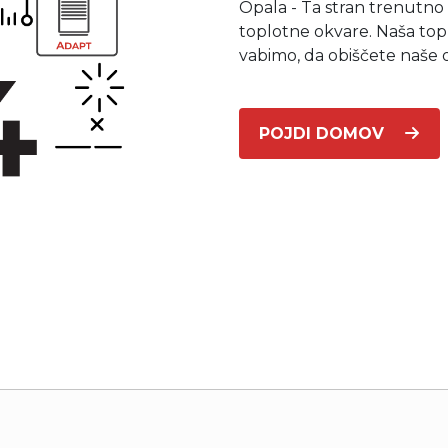
Opala - Ta stran trenutno
Poslovni in javni objekti
toplotne okvare. Naša top
OTERM
Portal za partnerje
 si lahko
palke
o –
Vir informacij in orodja za
vabimo, da obiščete naše 
pomoč pooblaščenim
partnerjem
Segrevanje sanitarne vode
POJDI DOMOV
Ogrevanje in hlajenje poslovnih
prostorov
Izkoriščanje odpadne toplote
Po meri
Zemljevid toplotnih črpalk
Izkušnje naših strank