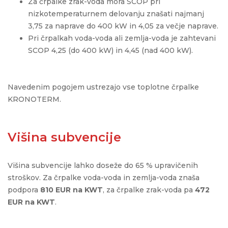
Za črpalke zrak-voda mora SCOP pri
nizkotemperaturnem delovanju znašati najmanj
3,75 za naprave do 400 kW in 4,05 za večje naprave.
Pri črpalkah voda-voda ali zemlja-voda je zahtevani
SCOP 4,25 (do 400 kW) in 4,45 (nad 400 kW).
Navedenim pogojem ustrezajo vse toplotne črpalke
KRONOTERM.
Višina subvencije
Višina subvencije lahko doseže do 65 % upravičenih
stroškov. Za črpalke voda-voda in zemlja-voda znaša
podpora
810 EUR na KWT
, za črpalke zrak-voda pa
472
EUR na KWT
.