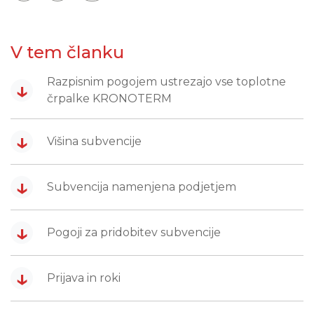
V tem članku
Razpisnim pogojem ustrezajo vse toplotne
↓
črpalke KRONOTERM
↓
Višina subvencije
↓
Subvencija namenjena podjetjem
↓
Pogoji za pridobitev subvencije
↓
Prijava in roki