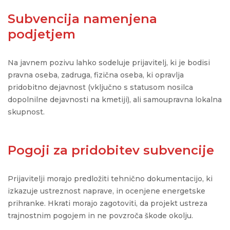
Subvencija namenjena
podjetjem
Na javnem pozivu lahko sodeluje prijavitelj, ki je bodisi
pravna oseba, zadruga, fizična oseba, ki opravlja
pridobitno dejavnost (vključno s statusom nosilca
dopolnilne dejavnosti na kmetiji), ali samoupravna lokalna
skupnost.
Pogoji za pridobitev subvencije
Prijavitelji
morajo
predložiti
tehnično
dokumentacijo
, ki
izkazuje
ustreznost
naprave
, in
ocenjene
energetske
prihranke
.
Hkrati
morajo
zagotoviti
, da
projekt
ustreza
trajnostnim
pogojem
in ne
povzroča
škode
okolju
.