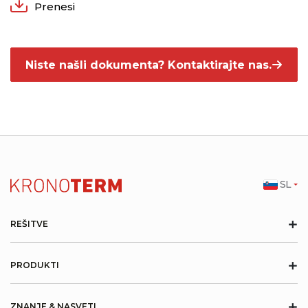
Prenesi
Niste našli dokumenta? Kontaktirajte nas.
SL
+
REŠITVE
+
PRODUKTI
+
ZNANJE & NASVETI