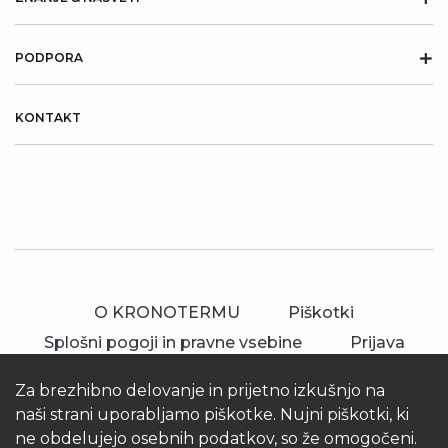
+
PODPORA
KONTAKT
O KRONOTERMU
Piškotki
Splošni pogoji in pravne vsebine
Prijava
Za brezhibno delovanje in prijetno izkušnjo na
naši strani uporabljamo piškotke. Nujni piškotki, ki
ne obdelujejo osebnih podatkov, so že omogočeni.