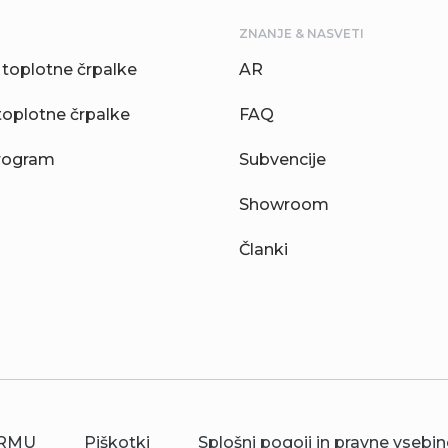
ZNANJE & NASVETI
toplotne črpalke
AR
toplotne črpalke
FAQ
rogram
Subvencije
Showroom
Članki
RMU
Piškotki
Splošni pogoji in pravne vsebin