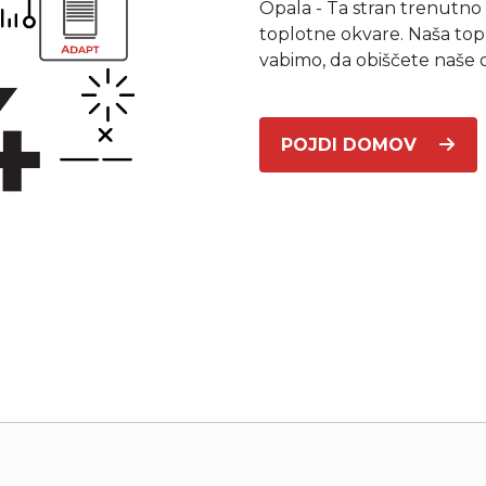
Opala - Ta stran trenutno
Poslovni in javni objekti
toplotne okvare. Naša top
OTERM
Portal za partnerje
 si lahko
palke
o –
Vir informacij in orodja za
vabimo, da obiščete naše 
pomoč pooblaščenim
partnerjem
Segrevanje sanitarne vode
POJDI DOMOV
Ogrevanje in hlajenje poslovnih
prostorov
Izkoriščanje odpadne toplote
Po meri
Zemljevid toplotnih črpalk
Izkušnje naših strank